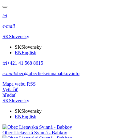
tel
e-mail
SK
Slovensky
SK
Slovensky
EN
English
tel
+421 41 568 8615
e-mail
obec@obeclietsvinnababkov.info
Mapa webu
RSS
Vytlačiť
hľadať
SK
Slovensky
SK
Slovensky
EN
English
Obec
Lietavská Svinná - Babkov