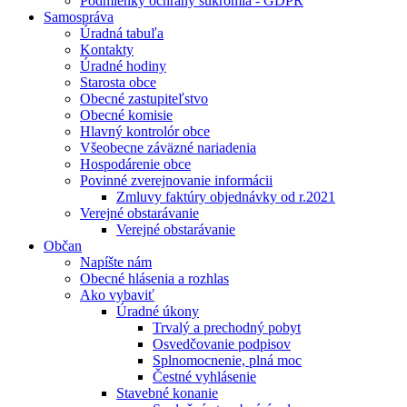
Podmienky ochrany súkromia - GDPR
Samospráva
Úradná tabuľa
Kontakty
Úradné hodiny
Starosta obce
Obecné zastupiteľstvo
Obecné komisie
Hlavný kontrolór obce
Všeobecne záväzné nariadenia
Hospodárenie obce
Povinné zverejnovanie informácii
Zmluvy faktúry objednávky od r.2021
Verejné obstarávanie
Verejné obstarávanie
Občan
Napíšte nám
Obecné hlásenia a rozhlas
Ako vybaviť
Úradné úkony
Trvalý a prechodný pobyt
Osvedčovanie podpisov
Splnomocnenie, plná moc
Čestné vyhlásenie
Stavebné konanie