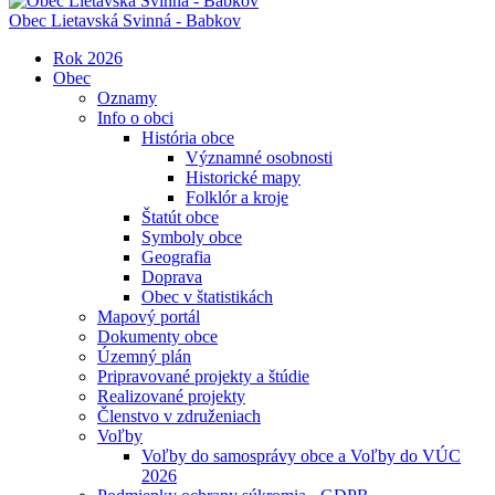
Obec
Lietavská Svinná - Babkov
Rok 2026
Obec
Oznamy
Info o obci
História obce
Významné osobnosti
Historické mapy
Folklór a kroje
Štatút obce
Symboly obce
Geografia
Doprava
Obec v štatistikách
Mapový portál
Dokumenty obce
Územný plán
Pripravované projekty a štúdie
Realizované projekty
Členstvo v združeniach
Voľby
Voľby do samosprávy obce a Voľby do VÚC
2026