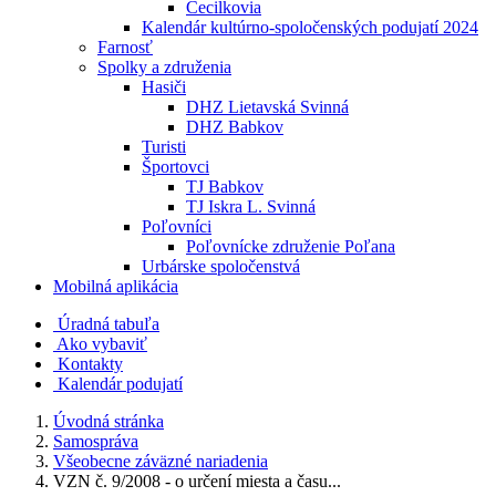
Cecilkovia
Kalendár kultúrno-spoločenských podujatí 2024
Farnosť
Spolky a združenia
Hasiči
DHZ Lietavská Svinná
DHZ Babkov
Turisti
Športovci
TJ Babkov
TJ Iskra L. Svinná
Poľovníci
Poľovnícke združenie Poľana
Urbárske spoločenstvá
Mobilná aplikácia
Úradná tabuľa
Ako vybaviť
Kontakty
Kalendár podujatí
Úvodná stránka
Samospráva
Všeobecne záväzné nariadenia
VZN č. 9/2008 - o určení miesta a času...