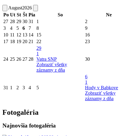
August
2026
Po
Ut
St
Št
Pia
So
Ne
27
28
29
30
31
1
2
3
4
5
6
7
8
9
10
11
12
13
14
15
16
17
18
19
20
21
22
23
29
1
24
25
26
27
28
Vatra SNP
30
Zobraziť všetky
záznamy z dňa
6
1
31
1
2
3
4
5
Hody v Babkove
Zobraziť všetky
záznamy z dňa
Fotogaléria
Najnovšia fotogaléria