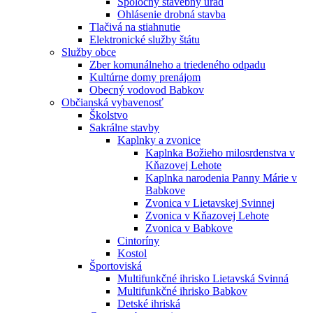
Spoločný stavebný úrad
Ohlásenie drobná stavba
Tlačivá na stiahnutie
Elektronické služby štátu
Služby obce
Zber komunálneho a triedeného odpadu
Kultúrne domy prenájom
Obecný vodovod Babkov
Občianská vybavenosť
Školstvo
Sakrálne stavby
Kaplnky a zvonice
Kaplnka Božieho milosrdenstva v
Kňazovej Lehote
Kaplnka narodenia Panny Márie v
Babkove
Zvonica v Lietavskej Svinnej
Zvonica v Kňazovej Lehote
Zvonica v Babkove
Cintoríny
Kostol
Športoviská
Multifunkčné ihrisko Lietavská Svinná
Multifunkčné ihrisko Babkov
Detské ihriská