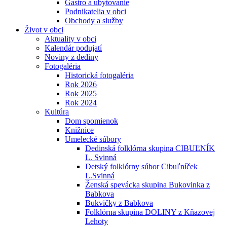
Gastro a ubytovanie
Podnikatelia v obci
Obchody a služby
Život v obci
Aktuality v obci
Kalendár podujatí
Noviny z dediny
Fotogaléria
Historická fotogaléria
Rok 2026
Rok 2025
Rok 2024
Kultúra
Dom spomienok
Knižnice
Umelecké súbory
Dedinská folklórna skupina CIBUĽNÍK
L. Svinná
Detský folklórny súbor Cibuľníček
L.Svinná
Ženská spevácka skupina Bukovinka z
Babkova
Bukvičky z Babkova
Folklórna skupina DOLINY z Kňazovej
Lehoty