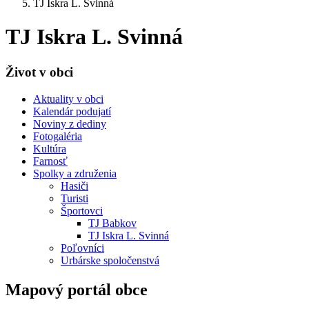
TJ Iskra L. Svinná
TJ Iskra L. Svinná
Život v obci
Aktuality v obci
Kalendár podujatí
Noviny z dediny
Fotogaléria
Kultúra
Farnosť
Spolky a združenia
Hasiči
Turisti
Športovci
TJ Babkov
TJ Iskra L. Svinná
Poľovníci
Urbárske spoločenstvá
Mapový portál obce