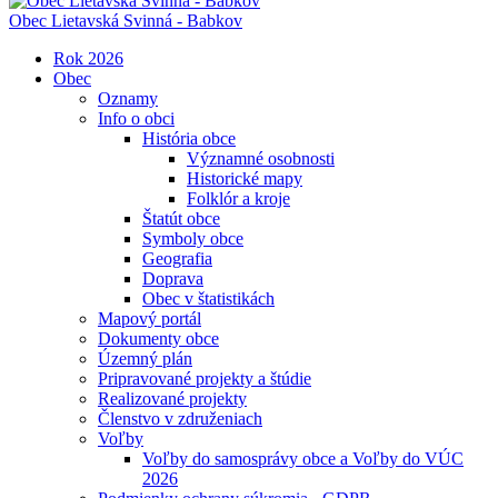
Obec
Lietavská Svinná - Babkov
Rok 2026
Obec
Oznamy
Info o obci
História obce
Významné osobnosti
Historické mapy
Folklór a kroje
Štatút obce
Symboly obce
Geografia
Doprava
Obec v štatistikách
Mapový portál
Dokumenty obce
Územný plán
Pripravované projekty a štúdie
Realizované projekty
Členstvo v združeniach
Voľby
Voľby do samosprávy obce a Voľby do VÚC
2026