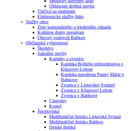
Spoločný stavebný úrad
Ohlásenie drobná stavba
Tlačivá na stiahnutie
Elektronické služby štátu
Služby obce
Zber komunálneho a triedeného odpadu
Kultúrne domy prenájom
Obecný vodovod Babkov
Občianská vybavenosť
Školstvo
Sakrálne stavby
Kaplnky a zvonice
Kaplnka Božieho milosrdenstva v
Kňazovej Lehote
Kaplnka narodenia Panny Márie v
Babkove
Zvonica v Lietavskej Svinnej
Zvonica v Kňazovej Lehote
Zvonica v Babkove
Cintoríny
Kostol
Športoviská
Multifunkčné ihrisko Lietavská Svinná
Multifunkčné ihrisko Babkov
Detské ihriská