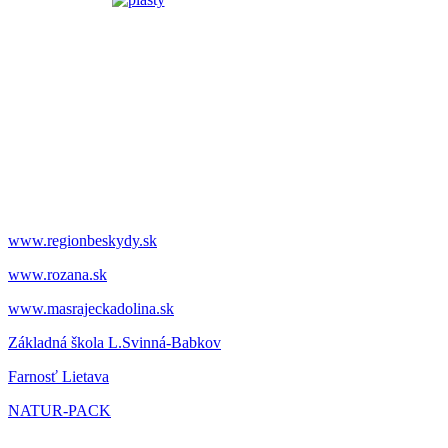
www.regionbeskydy.sk
www.rozana.sk
www.masrajeckadolina.sk
Základná škola L.Svinná-Babkov
Farnosť Lietava
NATUR-PACK