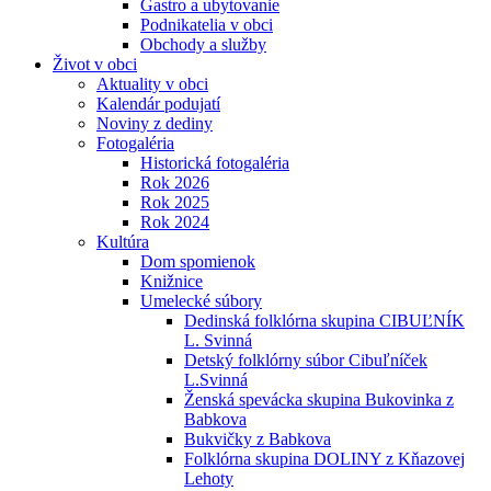
Gastro a ubytovanie
Podnikatelia v obci
Obchody a služby
Život v obci
Aktuality v obci
Kalendár podujatí
Noviny z dediny
Fotogaléria
Historická fotogaléria
Rok 2026
Rok 2025
Rok 2024
Kultúra
Dom spomienok
Knižnice
Umelecké súbory
Dedinská folklórna skupina CIBUĽNÍK
L. Svinná
Detský folklórny súbor Cibuľníček
L.Svinná
Ženská spevácka skupina Bukovinka z
Babkova
Bukvičky z Babkova
Folklórna skupina DOLINY z Kňazovej
Lehoty