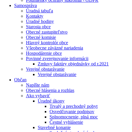
Podmienky ochrany súkromia - GDPR
Samospráva
Úradná tabuľa
Kontakty
Úradné hodiny
Starosta obce
Obecné zastupiteľstvo
Obecné komisie
Hlavný kontrolór obce
Všeobecne záväzné nariadenia
Hospodárenie obce
Povinné zverejnovanie informácii
Zmluvy faktúry objednávky od r.2021
Verejné obstarávanie
Verejné obstarávanie
Občan
Napíšte nám
Obecné hlásenia a rozhlas
Ako vybaviť
Úradné úkony
Trvalý a prechodný pobyt
Osvedčovanie podpisov
Splnomocnenie, plná moc
Čestné vyhlásenie
Stavebné konanie