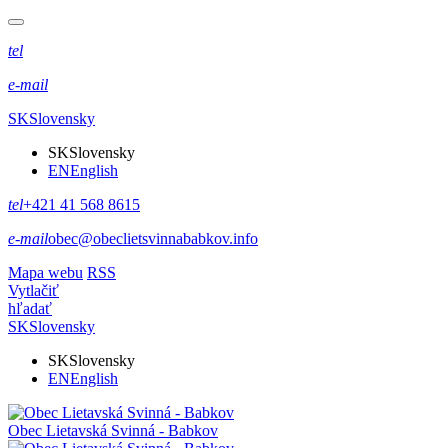
tel
e-mail
SK
Slovensky
SK
Slovensky
EN
English
tel
+421 41 568 8615
e-mail
obec@obeclietsvinnababkov.info
Mapa webu
RSS
Vytlačiť
hľadať
SK
Slovensky
SK
Slovensky
EN
English
Obec
Lietavská Svinná - Babkov