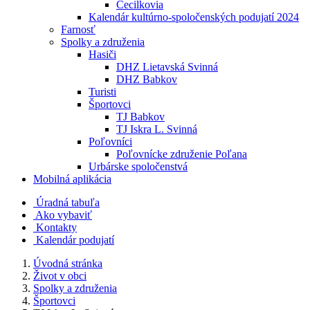
Cecilkovia
Kalendár kultúrno-spoločenských podujatí 2024
Farnosť
Spolky a združenia
Hasiči
DHZ Lietavská Svinná
DHZ Babkov
Turisti
Športovci
TJ Babkov
TJ Iskra L. Svinná
Poľovníci
Poľovnícke združenie Poľana
Urbárske spoločenstvá
Mobilná aplikácia
Úradná tabuľa
Ako vybaviť
Kontakty
Kalendár podujatí
Úvodná stránka
Život v obci
Spolky a združenia
Športovci