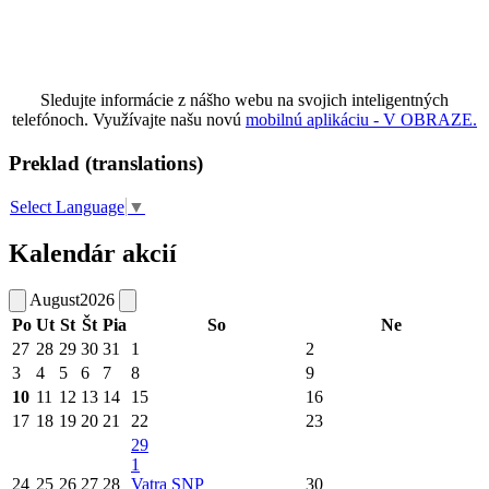
Sledujte informácie z nášho webu na svojich inteligentných
telefónoch. Využívajte našu novú
mobilnú aplikáciu - V OBRAZE.
Preklad (translations)
Select Language
▼
Kalendár akcií
August
2026
Po
Ut
St
Št
Pia
So
Ne
27
28
29
30
31
1
2
3
4
5
6
7
8
9
10
11
12
13
14
15
16
17
18
19
20
21
22
23
29
1
24
25
26
27
28
Vatra SNP
30