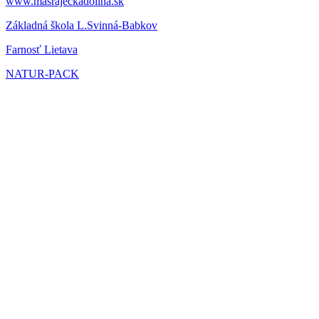
www.masrajeckadolina.sk
Základná škola L.Svinná-Babkov
Farnosť Lietava
NATUR-PACK