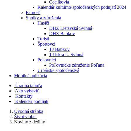
Cecilkovia
Kalendár kultúrno-spoločenských podujatí 2024
Farnosť
Spolky a združenia
Hasiči
DHZ Lietavská Svinná
DHZ Babkov
Turisti
Športovci
TJ Babkov
TJ Iskra L. Svinná
Poľovníci
Poľovnícke združenie Poľana
Urbárske spoločenstvá
Mobilná aplikácia
Úradná tabuľa
Ako vybaviť
Kontakty
Kalendár podujatí
Úvodná stránka
Život v obci
Noviny z dediny