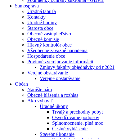
Podmienky ochrany súkromia - GDPR
Samospráva
Úradná tabuľa
Kontakty
Úradné hodiny
Starosta obce
Obecné zastupiteľstvo
Obecné komisie
Hlavný kontrolór obce
Všeobecne záväzné nariadenia
Hospodárenie obce
Povinné zverejnovanie informácii
Zmluvy faktúry objednávky od r.2021
Verejné obstarávanie
Verejné obstarávanie
Občan
Napíšte nám
Obecné hlásenia a rozhlas
Ako vybaviť
Úradné úkony
Trvalý a prechodný pobyt
Osvedčovanie podpisov
Splnomocnenie, plná moc
Čestné vyhlásenie
Stavebné konanie