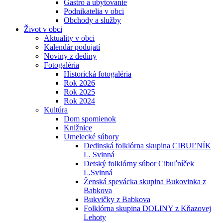
Gastro a ubytovanie
Podnikatelia v obci
Obchody a služby
Život v obci
Aktuality v obci
Kalendár podujatí
Noviny z dediny
Fotogaléria
Historická fotogaléria
Rok 2026
Rok 2025
Rok 2024
Kultúra
Dom spomienok
Knižnice
Umelecké súbory
Dedinská folklórna skupina CIBUĽNÍK
L. Svinná
Detský folklórny súbor Cibuľníček
L.Svinná
Ženská spevácka skupina Bukovinka z
Babkova
Bukvičky z Babkova
Folklórna skupina DOLINY z Kňazovej
Lehoty