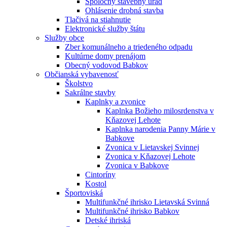
Spoločný stavebný úrad
Ohlásenie drobná stavba
Tlačivá na stiahnutie
Elektronické služby štátu
Služby obce
Zber komunálneho a triedeného odpadu
Kultúrne domy prenájom
Obecný vodovod Babkov
Občianská vybavenosť
Školstvo
Sakrálne stavby
Kaplnky a zvonice
Kaplnka Božieho milosrdenstva v
Kňazovej Lehote
Kaplnka narodenia Panny Márie v
Babkove
Zvonica v Lietavskej Svinnej
Zvonica v Kňazovej Lehote
Zvonica v Babkove
Cintoríny
Kostol
Športoviská
Multifunkčné ihrisko Lietavská Svinná
Multifunkčné ihrisko Babkov
Detské ihriská