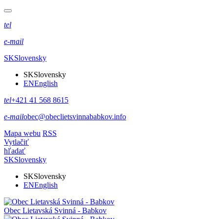
tel
e-mail
SK
Slovensky
SK
Slovensky
EN
English
tel
+421 41 568 8615
e-mail
obec@obeclietsvinnababkov.info
Mapa webu
RSS
Vytlačiť
hľadať
SK
Slovensky
SK
Slovensky
EN
English
Obec
Lietavská Svinná - Babkov