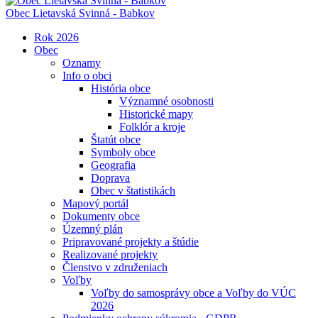
Obec
Lietavská Svinná - Babkov
Rok 2026
Obec
Oznamy
Info o obci
História obce
Významné osobnosti
Historické mapy
Folklór a kroje
Štatút obce
Symboly obce
Geografia
Doprava
Obec v štatistikách
Mapový portál
Dokumenty obce
Územný plán
Pripravované projekty a štúdie
Realizované projekty
Členstvo v združeniach
Voľby
Voľby do samosprávy obce a Voľby do VÚC
2026