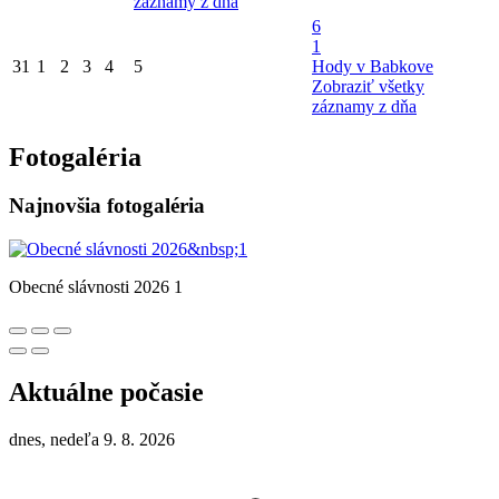
záznamy z dňa
6
1
31
1
2
3
4
5
Hody v Babkove
Zobraziť všetky
záznamy z dňa
Fotogaléria
Najnovšia fotogaléria
Obecné slávnosti 2026 1
Aktuálne počasie
dnes, nedeľa 9. 8. 2026