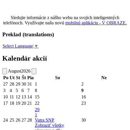
Sledujte informácie z nášho webu na svojich inteligentných
telefónoch. Využívajte našu novú
mobilnú aplikáciu - V OBRAZE.
Preklad (translations)
Select Language
▼
Kalendár akcií
August
2026
Po
Ut
St
Št
Pia
So
Ne
27
28
29
30
31
1
2
3
4
5
6
7
8
9
10
11
12
13
14
15
16
17
18
19
20
21
22
23
29
1
24
25
26
27
28
Vatra SNP
30
Zobraziť všetky