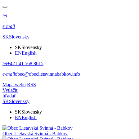
tel
e-mail
SK
Slovensky
SK
Slovensky
EN
English
tel
+421 41 568 8615
e-mail
obec@obeclietsvinnababkov.info
Mapa webu
RSS
Vytlačiť
hľadať
SK
Slovensky
SK
Slovensky
EN
English
Obec
Lietavská Svinná - Babkov