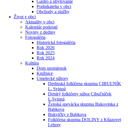
Gastro a ubytovanie
Podnikatelia v obci
Obchody a služby
Život v obci
Aktuality v obci
Kalendár podujatí
Noviny z dediny
Fotogaléria
Historická fotogaléria
Rok 2026
Rok 2025
Rok 2024
Kultúra
Dom spomienok
Knižnice
Umelecké súbory
Dedinská folklórna skupina CIBUĽNÍK
L. Svinná
Detský folklórny súbor Cibuľníček
L.Svinná
Ženská spevácka skupina Bukovinka z
Babkova
Bukvičky z Babkova
Folklórna skupina DOLINY z Kňazovej
Lehoty