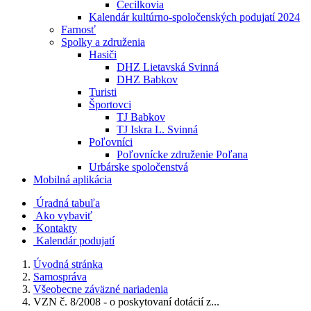
Cecilkovia
Kalendár kultúrno-spoločenských podujatí 2024
Farnosť
Spolky a združenia
Hasiči
DHZ Lietavská Svinná
DHZ Babkov
Turisti
Športovci
TJ Babkov
TJ Iskra L. Svinná
Poľovníci
Poľovnícke združenie Poľana
Urbárske spoločenstvá
Mobilná aplikácia
Úradná tabuľa
Ako vybaviť
Kontakty
Kalendár podujatí
Úvodná stránka
Samospráva
Všeobecne záväzné nariadenia
VZN č. 8/2008 - o poskytovaní dotácií z...