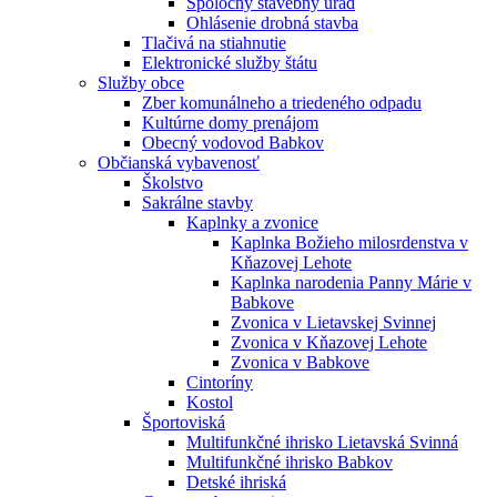
Spoločný stavebný úrad
Ohlásenie drobná stavba
Tlačivá na stiahnutie
Elektronické služby štátu
Služby obce
Zber komunálneho a triedeného odpadu
Kultúrne domy prenájom
Obecný vodovod Babkov
Občianská vybavenosť
Školstvo
Sakrálne stavby
Kaplnky a zvonice
Kaplnka Božieho milosrdenstva v
Kňazovej Lehote
Kaplnka narodenia Panny Márie v
Babkove
Zvonica v Lietavskej Svinnej
Zvonica v Kňazovej Lehote
Zvonica v Babkove
Cintoríny
Kostol
Športoviská
Multifunkčné ihrisko Lietavská Svinná
Multifunkčné ihrisko Babkov
Detské ihriská