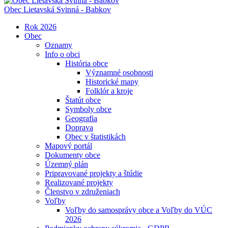
Obec
Lietavská Svinná - Babkov
Rok 2026
Obec
Oznamy
Info o obci
História obce
Významné osobnosti
Historické mapy
Folklór a kroje
Štatút obce
Symboly obce
Geografia
Doprava
Obec v štatistikách
Mapový portál
Dokumenty obce
Územný plán
Pripravované projekty a štúdie
Realizované projekty
Členstvo v združeniach
Voľby
Voľby do samosprávy obce a Voľby do VÚC
2026