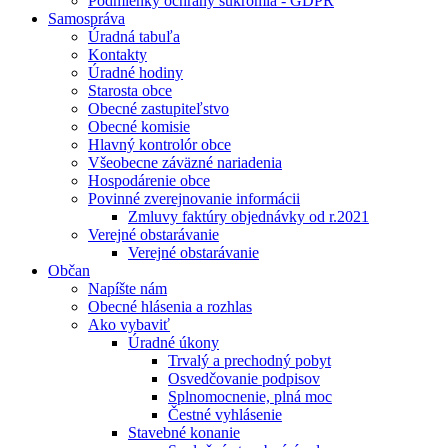
Podmienky ochrany súkromia - GDPR
Samospráva
Úradná tabuľa
Kontakty
Úradné hodiny
Starosta obce
Obecné zastupiteľstvo
Obecné komisie
Hlavný kontrolór obce
Všeobecne záväzné nariadenia
Hospodárenie obce
Povinné zverejnovanie informácii
Zmluvy faktúry objednávky od r.2021
Verejné obstarávanie
Verejné obstarávanie
Občan
Napíšte nám
Obecné hlásenia a rozhlas
Ako vybaviť
Úradné úkony
Trvalý a prechodný pobyt
Osvedčovanie podpisov
Splnomocnenie, plná moc
Čestné vyhlásenie
Stavebné konanie