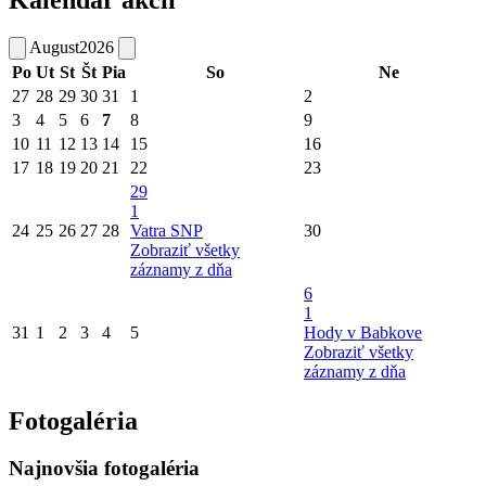
August
2026
Po
Ut
St
Št
Pia
So
Ne
27
28
29
30
31
1
2
3
4
5
6
7
8
9
10
11
12
13
14
15
16
17
18
19
20
21
22
23
29
1
24
25
26
27
28
Vatra SNP
30
Zobraziť všetky
záznamy z dňa
6
1
31
1
2
3
4
5
Hody v Babkove
Zobraziť všetky
záznamy z dňa
Fotogaléria
Najnovšia fotogaléria