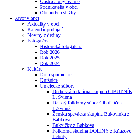
Gastro a ubytovanie
Podnikatelia v obci
Obchody a služby
Život v obci
Aktuality v obci
Kalendár podujatí
Noviny z dediny
Fotogaléria
Historická fotogaléria
Rok 2026
Rok 2025
Rok 2024
Kultúra
Dom spomienok
Knižnice
Umelecké súbory
Dedinská folklórna skupina CIBUĽNÍK
L. Svinná
Detský folklórny súbor Cibuľníček
L.Svinná
Ženská spevácka skupina Bukovinka z
Babkova
Bukvičky z Babkova
Folklórna skupina DOLINY z Kňazovej
Lehoty