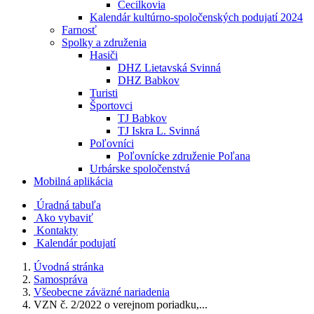
Cecilkovia
Kalendár kultúrno-spoločenských podujatí 2024
Farnosť
Spolky a združenia
Hasiči
DHZ Lietavská Svinná
DHZ Babkov
Turisti
Športovci
TJ Babkov
TJ Iskra L. Svinná
Poľovníci
Poľovnícke združenie Poľana
Urbárske spoločenstvá
Mobilná aplikácia
Úradná tabuľa
Ako vybaviť
Kontakty
Kalendár podujatí
Úvodná stránka
Samospráva
Všeobecne záväzné nariadenia
VZN č. 2/2022 o verejnom poriadku,...