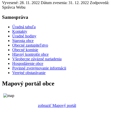
Vyvesené: 28. 11. 2022
Dátum zvesenia: 31. 12. 2022
Zodpovedá:
Správca Webu
Samospráva
Úradná tabuľa
Kontakty
Úradné hodiny
Starosta obce
Obecné zastupiteľstvo
Obecné komisie
Hlavný kontrolór obce
Všeobecne záväzné nariadenia
Hospodárenie obce
Povinné zverejnovanie informácii
Verejné obstarávanie
Mapový portál obce
zobraziť Mapový portál