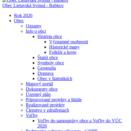
Obec
Lietavská Svinná - Babkov
Rok 2026
Obec
Oznamy
Info o obci
História obce
Významné osobnosti
Historické mapy
Folklór a kroje
Štatút obce
Symboly obce
Geografia
Doprava
Obec v štatistikách
Mapový portál
Dokumenty obce
Územný plán
Pripravované projekty a štúdie
Realizované projekty
Členstvo v združeniach
Voľby
Voľby do samosprávy obce a Voľby do VÚC
2026