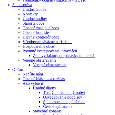
Podmienky ochrany súkromia - GDPR
Samospráva
Úradná tabuľa
Kontakty
Úradné hodiny
Starosta obce
Obecné zastupiteľstvo
Obecné komisie
Hlavný kontrolór obce
Všeobecne záväzné nariadenia
Hospodárenie obce
Povinné zverejnovanie informácii
Zmluvy faktúry objednávky od r.2021
Verejné obstarávanie
Verejné obstarávanie
Občan
Napíšte nám
Obecné hlásenia a rozhlas
Ako vybaviť
Úradné úkony
Trvalý a prechodný pobyt
Osvedčovanie podpisov
Splnomocnenie, plná moc
Čestné vyhlásenie
Stavebné konanie