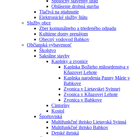
Spoločný stavebný úrad
Ohlásenie drobná stavba
Tlačivá na stiahnutie
Elektronické služby štátu
Služby obce
Zber komunálneho a triedeného odpadu
Kultúrne domy prenájom
Obecný vodovod Babkov
Občianská vybavenosť
Školstvo
Sakrálne stavby
Kaplnky a zvonice
Kaplnka Božieho milosrdenstva v
Kňazovej Lehote
Kaplnka narodenia Panny Márie v
Babkove
Zvonica v Lietavskej Svinnej
Zvonica v Kňazovej Lehote
Zvonica v Babkove
Cintoríny
Kostol
Športoviská
Multifunkčné ihrisko Lietavská Svinná
Multifunkčné ihrisko Babkov
Detské ihriská