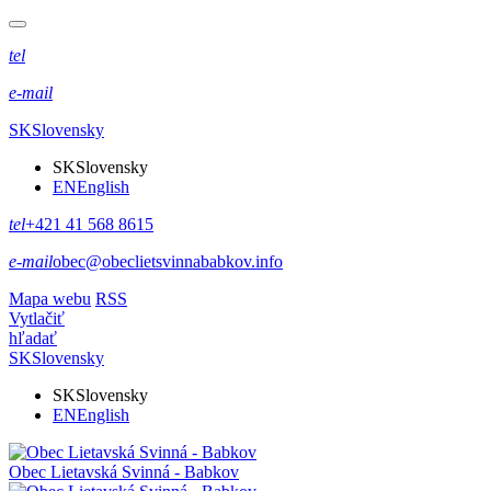
tel
e-mail
SK
Slovensky
SK
Slovensky
EN
English
tel
+421 41 568 8615
e-mail
obec@obeclietsvinnababkov.info
Mapa webu
RSS
Vytlačiť
hľadať
SK
Slovensky
SK
Slovensky
EN
English
Obec
Lietavská Svinná - Babkov