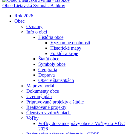
Obec
Lietavská Svinná - Babkov
Rok 2026
Obec
Oznamy
Info o obci
História obce
Významné osobnosti
Historické mapy
Folklór a kroje
Štatút obce
Symboly obce
Geografia
Doprava
Obec v štatistikách
Mapový portál
Dokumenty obce
Územný plán
Pripravované projekty a štúdie
Realizované projekty
Členstvo v združeniach
Voľby
Voľby do samosprávy obce a Voľby do VÚC
2026