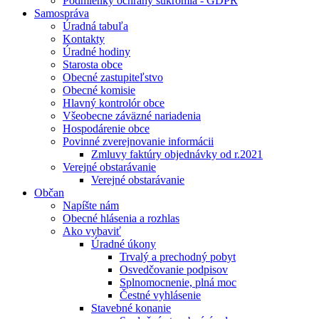
Podmienky ochrany súkromia - GDPR
Samospráva
Úradná tabuľa
Kontakty
Úradné hodiny
Starosta obce
Obecné zastupiteľstvo
Obecné komisie
Hlavný kontrolór obce
Všeobecne záväzné nariadenia
Hospodárenie obce
Povinné zverejnovanie informácii
Zmluvy faktúry objednávky od r.2021
Verejné obstarávanie
Verejné obstarávanie
Občan
Napíšte nám
Obecné hlásenia a rozhlas
Ako vybaviť
Úradné úkony
Trvalý a prechodný pobyt
Osvedčovanie podpisov
Splnomocnenie, plná moc
Čestné vyhlásenie
Stavebné konanie