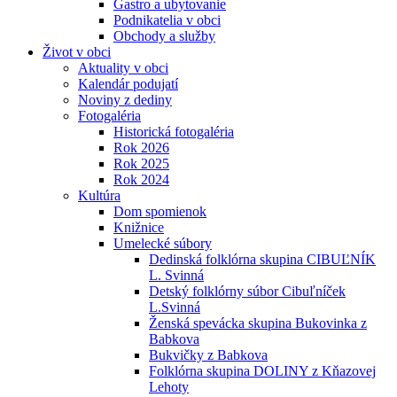
Gastro a ubytovanie
Podnikatelia v obci
Obchody a služby
Život v obci
Aktuality v obci
Kalendár podujatí
Noviny z dediny
Fotogaléria
Historická fotogaléria
Rok 2026
Rok 2025
Rok 2024
Kultúra
Dom spomienok
Knižnice
Umelecké súbory
Dedinská folklórna skupina CIBUĽNÍK
L. Svinná
Detský folklórny súbor Cibuľníček
L.Svinná
Ženská spevácka skupina Bukovinka z
Babkova
Bukvičky z Babkova
Folklórna skupina DOLINY z Kňazovej
Lehoty