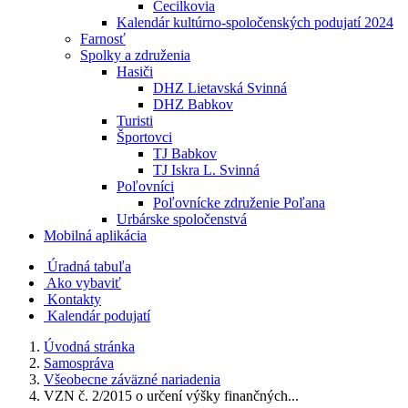
Cecilkovia
Kalendár kultúrno-spoločenských podujatí 2024
Farnosť
Spolky a združenia
Hasiči
DHZ Lietavská Svinná
DHZ Babkov
Turisti
Športovci
TJ Babkov
TJ Iskra L. Svinná
Poľovníci
Poľovnícke združenie Poľana
Urbárske spoločenstvá
Mobilná aplikácia
Úradná tabuľa
Ako vybaviť
Kontakty
Kalendár podujatí
Úvodná stránka
Samospráva
Všeobecne záväzné nariadenia
VZN č. 2/2015 o určení výšky finančných...