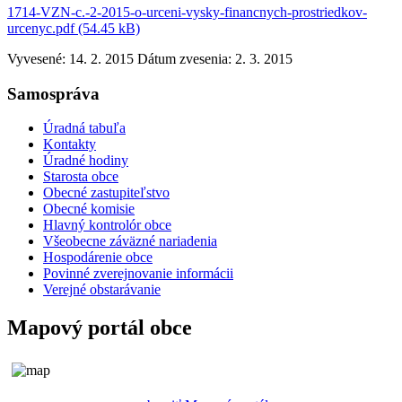
1714-VZN-c.-2-2015-o-urceni-vysky-financnych-prostriedkov-
urcenyc.pdf (54.45 kB)
Vyvesené: 14. 2. 2015
Dátum zvesenia: 2. 3. 2015
Samospráva
Úradná tabuľa
Kontakty
Úradné hodiny
Starosta obce
Obecné zastupiteľstvo
Obecné komisie
Hlavný kontrolór obce
Všeobecne záväzné nariadenia
Hospodárenie obce
Povinné zverejnovanie informácii
Verejné obstarávanie
Mapový portál obce