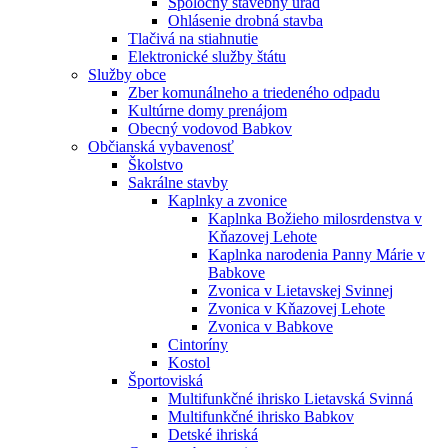
Spoločný stavebný úrad
Ohlásenie drobná stavba
Tlačivá na stiahnutie
Elektronické služby štátu
Služby obce
Zber komunálneho a triedeného odpadu
Kultúrne domy prenájom
Obecný vodovod Babkov
Občianská vybavenosť
Školstvo
Sakrálne stavby
Kaplnky a zvonice
Kaplnka Božieho milosrdenstva v
Kňazovej Lehote
Kaplnka narodenia Panny Márie v
Babkove
Zvonica v Lietavskej Svinnej
Zvonica v Kňazovej Lehote
Zvonica v Babkove
Cintoríny
Kostol
Športoviská
Multifunkčné ihrisko Lietavská Svinná
Multifunkčné ihrisko Babkov
Detské ihriská