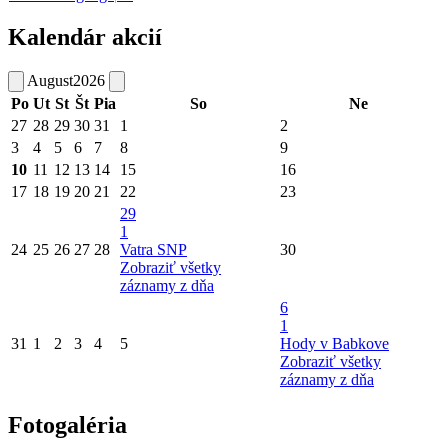
Kalendár akcií
August
2026
Po
Ut
St
Št
Pia
So
Ne
27
28
29
30
31
1
2
3
4
5
6
7
8
9
10
11
12
13
14
15
16
17
18
19
20
21
22
23
29
1
24
25
26
27
28
Vatra SNP
30
Zobraziť všetky
záznamy z dňa
6
1
31
1
2
3
4
5
Hody v Babkove
Zobraziť všetky
záznamy z dňa
Fotogaléria