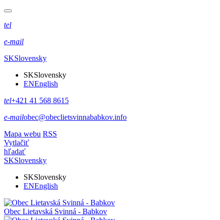
tel
e-mail
SK
Slovensky
SK
Slovensky
EN
English
tel
+421 41 568 8615
e-mail
obec@obeclietsvinnababkov.info
Mapa webu
RSS
Vytlačiť
hľadať
SK
Slovensky
SK
Slovensky
EN
English
Obec
Lietavská Svinná - Babkov