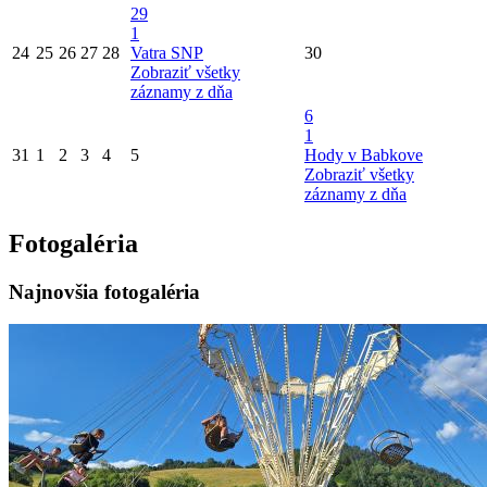
29
1
24
25
26
27
28
Vatra SNP
30
Zobraziť všetky
záznamy z dňa
6
1
31
1
2
3
4
5
Hody v Babkove
Zobraziť všetky
záznamy z dňa
Fotogaléria
Najnovšia fotogaléria