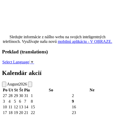
Sledujte informácie z nášho webu na svojich inteligentných
telefónoch. Využívajte našu novú
mobilnú aplikáciu - V OBRAZE.
Preklad (translations)
Select Language
▼
Kalendár akcií
August
2026
Po
Ut
St
Št
Pia
So
Ne
27
28
29
30
31
1
2
3
4
5
6
7
8
9
10
11
12
13
14
15
16
17
18
19
20
21
22
23