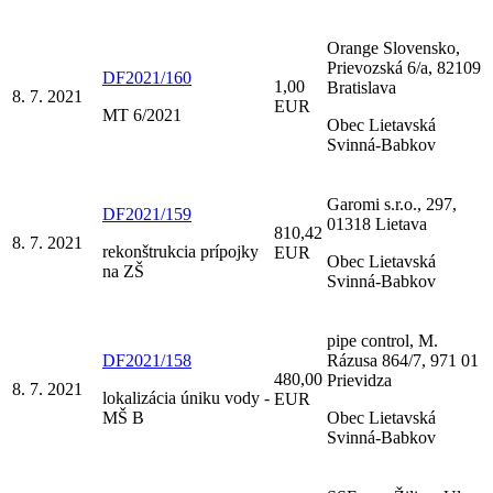
Orange Slovensko,
Prievozská 6/a, 82109
DF2021/160
1,00
Bratislava
8. 7. 2021
EUR
MT 6/2021
Obec Lietavská
Svinná-Babkov
Garomi s.r.o., 297,
DF2021/159
01318 Lietava
810,42
8. 7. 2021
rekonštrukcia prípojky
EUR
Obec Lietavská
na ZŠ
Svinná-Babkov
pipe control, M.
DF2021/158
Rázusa 864/7, 971 01
480,00
Prievidza
8. 7. 2021
lokalizácia úniku vody -
EUR
MŠ B
Obec Lietavská
Svinná-Babkov