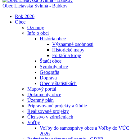
Obec
Lietavská Svinná - Babkov
Rok 2026
Obec
Oznamy
Info o obci
História obce
Významné osobnosti
Historické mapy
Folklór a kroje
Štatút obce
Symboly obce
Geografia
Doprava
Obec v štatistikách
Mapový portál
Dokumenty obce
Územný plán
Pripravované projekty a štúdie
Realizované projekty
Členstvo v združeniach
Voľby
Voľby do samosprávy obce a Voľby do VÚC
2026