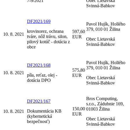
7-9/2021
Obec Lietavská
Svinná-Babkov
DF2021/169
Pavol Hujík, Hollého
379, 010 01 Žilina
krovinorez, ochrana
597,60
10. 8. 2021
tváre, nôž trávu, silon,
EUR
Obec Lietavská
pilový kotúč - dotácia z
Svinná-Babkov
obce
Pavol Hujík, Hollého
DF2021/168
379, 010 01 Žilina
575,80
10. 8. 2021
píla, reťaz, olej -
EUR
Obec Lietavská
dotácia DPO
Svinná-Babkov
Bros Computing,
DF2021/167
s.r.o., Zádubnie 169,
150,00
01003 Žilina
Dokumentácia KB
10. 8. 2021
EUR
(kybernetická
Obec Lietavská
bezpečnosť)
Svinná-Babkov