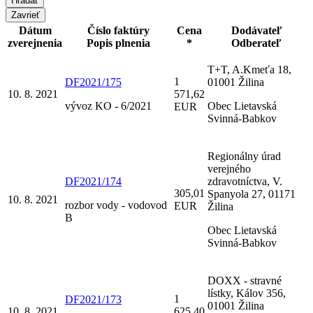
Zavrieť
Dátum
Číslo faktúry
Cena
Dodávateľ
zverejnenia
Popis plnenia
*
Odberateľ
T+T, A.Kmeťa 18,
1
DF2021/175
01001 Žilina
10. 8. 2021
571,62
vývoz KO - 6/2021
Obec Lietavská
EUR
Svinná-Babkov
Regionálny úrad
verejného
DF2021/174
zdravotníctva, V.
305,01
Spanyola 27, 01171
10. 8. 2021
rozbor vody - vodovod
EUR
Žilina
B
Obec Lietavská
Svinná-Babkov
DOXX - stravné
lístky, Kálov 356,
1
DF2021/173
01001 Žilina
10. 8. 2021
625,40