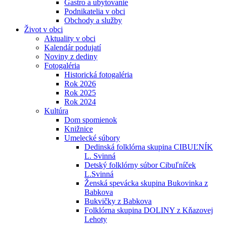
Gastro a ubytovanie
Podnikatelia v obci
Obchody a služby
Život v obci
Aktuality v obci
Kalendár podujatí
Noviny z dediny
Fotogaléria
Historická fotogaléria
Rok 2026
Rok 2025
Rok 2024
Kultúra
Dom spomienok
Knižnice
Umelecké súbory
Dedinská folklórna skupina CIBUĽNÍK
L. Svinná
Detský folklórny súbor Cibuľníček
L.Svinná
Ženská spevácka skupina Bukovinka z
Babkova
Bukvičky z Babkova
Folklórna skupina DOLINY z Kňazovej
Lehoty