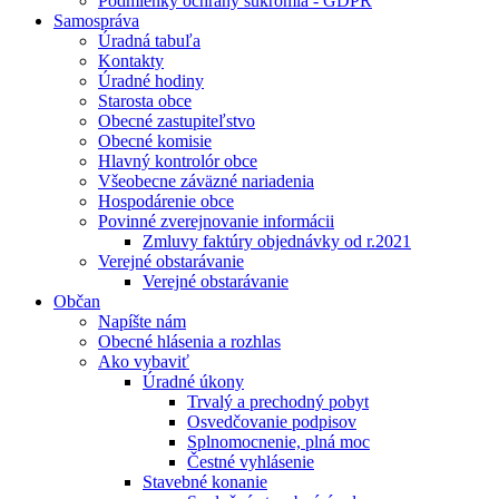
Podmienky ochrany súkromia - GDPR
Samospráva
Úradná tabuľa
Kontakty
Úradné hodiny
Starosta obce
Obecné zastupiteľstvo
Obecné komisie
Hlavný kontrolór obce
Všeobecne záväzné nariadenia
Hospodárenie obce
Povinné zverejnovanie informácii
Zmluvy faktúry objednávky od r.2021
Verejné obstarávanie
Verejné obstarávanie
Občan
Napíšte nám
Obecné hlásenia a rozhlas
Ako vybaviť
Úradné úkony
Trvalý a prechodný pobyt
Osvedčovanie podpisov
Splnomocnenie, plná moc
Čestné vyhlásenie
Stavebné konanie