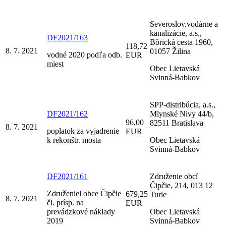
Severoslov.vodárne a
kanalizácie, a.s.,
DF2021/163
Bôrická cesta 1960,
118,72
8. 7. 2021
01057 Žilina
vodné 2020 podľa odb.
EUR
miest
Obec Lietavská
Svinná-Babkov
SPP-distribúcia, a.s.,
DF2021/162
Mlynské Nivy 44/b,
96,00
82511 Bratislava
8. 7. 2021
poplatok za vyjadrenie
EUR
k rekonštr. mosta
Obec Lietavská
Svinná-Babkov
DF2021/161
Združenie obcí
Čipčie, 214, 013 12
Združeniel obce Čipčie
679,25
Turie
8. 7. 2021
čl. prísp. na
EUR
prevádzkové náklady
Obec Lietavská
2019
Svinná-Babkov