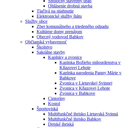
Spoločný stavebný úrad
Ohlásenie drobná stavba
Tlačivá na stiahnutie
Elektronické služby štátu
Služby obce
Zber komunálneho a triedeného odpadu
Kultúrne domy prenájom
Obecný vodovod Babkov
Občianská vybavenosť
Školstvo
Sakrálne stavby
Kaplnky a zvonice
Kaplnka Božieho milosrdenstva v
Kňazovej Lehote
Kaplnka narodenia Panny Márie v
Babkove
Zvonica v Lietavskej Svinnej
Zvonica v Kňazovej Lehote
Zvonica v Babkove
Cintoríny
Kostol
Športoviská
Multifunkčné ihrisko Lietavská Svinná
Multifunkčné ihrisko Babkov
Detské ihriská