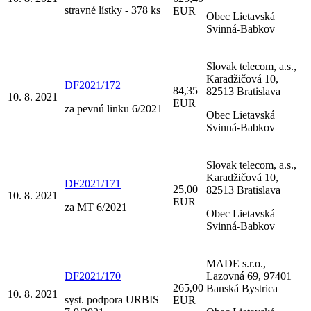
stravné lístky - 378 ks
EUR
Obec Lietavská
Svinná-Babkov
Slovak telecom, a.s.,
Karadžičová 10,
DF2021/172
84,35
82513 Bratislava
10. 8. 2021
EUR
za pevnú linku 6/2021
Obec Lietavská
Svinná-Babkov
Slovak telecom, a.s.,
Karadžičová 10,
DF2021/171
25,00
82513 Bratislava
10. 8. 2021
EUR
za MT 6/2021
Obec Lietavská
Svinná-Babkov
MADE s.r.o.,
DF2021/170
Lazovná 69, 97401
265,00
Banská Bystrica
10. 8. 2021
syst. podpora URBIS
EUR