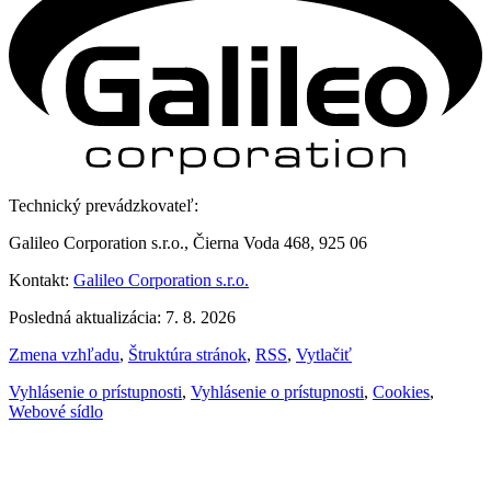
Technický prevádzkovateľ:
Galileo Corporation s.r.o., Čierna Voda 468, 925 06
Kontakt:
Galileo Corporation s.r.o.
Posledná aktualizácia: 7. 8. 2026
Zmena vzhľadu
,
Štruktúra stránok
,
RSS
,
Vytlačiť
Vyhlásenie o prístupnosti
,
Vyhlásenie o prístupnosti
,
Cookies
,
Webové sídlo