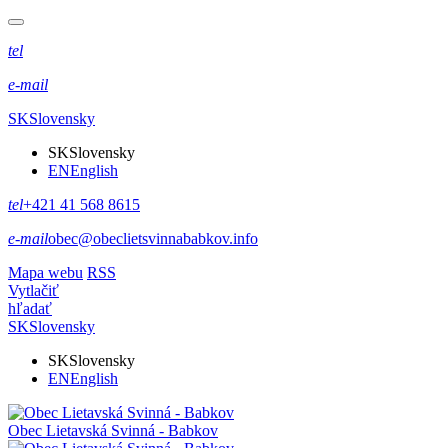
tel
e-mail
SK
Slovensky
SK
Slovensky
EN
English
tel
+421 41 568 8615
e-mail
obec@obeclietsvinnababkov.info
Mapa webu
RSS
Vytlačiť
hľadať
SK
Slovensky
SK
Slovensky
EN
English
Obec
Lietavská Svinná - Babkov