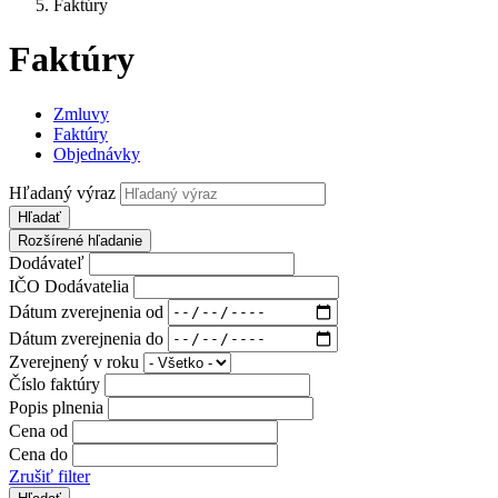
Faktúry
Faktúry
Zmluvy
Faktúry
Objednávky
Hľadaný výraz
Hľadať
Rozšírené hľadanie
Dodávateľ
IČO Dodávatelia
Dátum zverejnenia od
Dátum zverejnenia do
Zverejnený v roku
Číslo faktúry
Popis plnenia
Cena od
Cena do
Zrušiť filter