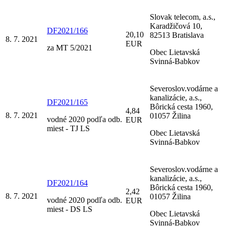
Slovak telecom, a.s.,
Karadžičová 10,
DF2021/166
20,10
82513 Bratislava
8. 7. 2021
EUR
za MT 5/2021
Obec Lietavská
Svinná-Babkov
Severoslov.vodárne a
kanalizácie, a.s.,
DF2021/165
Bôrická cesta 1960,
4,84
8. 7. 2021
01057 Žilina
vodné 2020 podľa odb.
EUR
miest - TJ LS
Obec Lietavská
Svinná-Babkov
Severoslov.vodárne a
kanalizácie, a.s.,
DF2021/164
Bôrická cesta 1960,
2,42
8. 7. 2021
01057 Žilina
vodné 2020 podľa odb.
EUR
miest - DS LS
Obec Lietavská
Svinná-Babkov