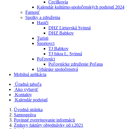
Cecilkovia
Kalendár kultúrno-spoločenských podujatí 2024
Farnosť
Spolky a združenia
Hasiči
DHZ Lietavská Svinná
DHZ Babkov
Turisti
Športovci
TJ Babkov
TJ Iskra L. Svinná
Poľovníci
Poľovnícke združenie Poľana
Urbárske spoločenstvá
Mobilná aplikácia
Úradná tabuľa
Ako vybaviť
Kontakty
Kalendár podujatí
Úvodná stránka
Samospráva
Povinné zverejnovanie informácii
Zmluvy faktúry objednávky od r.2021