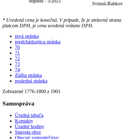
odpadu - 5/2021
Svinná-Babkov
* Uvedená cena je konečná. V prípade, že je zmluvná strana
platcom DPH, je cena uvedená vrátane DPH.
prvá stránka
predchádzajúca stránka
70
71
72
73
74
ďalšia stránka
posledná stránka
Zobrazené
1776
-
1800
z 1901
Samospráva
Úradná tabuľa
Kontakty
Úradné hodiny
Starosta obce
Obecné zastupiteľstvo