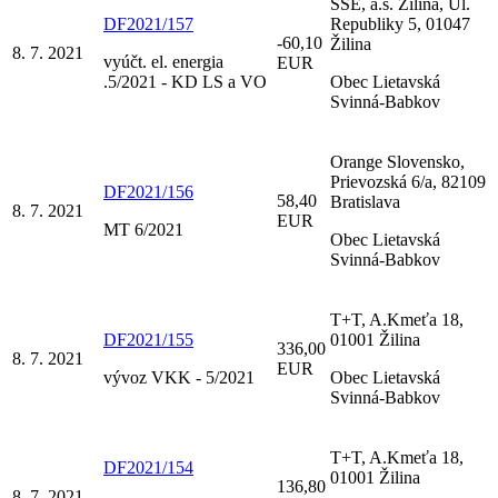
SSE, a.s. Žilina, Ul.
DF2021/157
Republiky 5, 01047
-60,10
Žilina
8. 7. 2021
vyúčt. el. energia
EUR
.5/2021 - KD LS a VO
Obec Lietavská
Svinná-Babkov
Orange Slovensko,
Prievozská 6/a, 82109
DF2021/156
58,40
Bratislava
8. 7. 2021
EUR
MT 6/2021
Obec Lietavská
Svinná-Babkov
T+T, A.Kmeťa 18,
DF2021/155
01001 Žilina
336,00
8. 7. 2021
EUR
vývoz VKK - 5/2021
Obec Lietavská
Svinná-Babkov
T+T, A.Kmeťa 18,
DF2021/154
01001 Žilina
136,80
8. 7. 2021