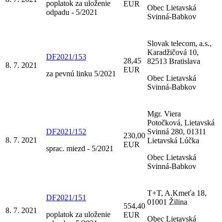
poplatok za uloženie
EUR
Obec Lietavská
odpadu - 5/2021
Svinná-Babkov
Slovak telecom, a.s.,
Karadžičová 10,
DF2021/153
28,45
82513 Bratislava
8. 7. 2021
EUR
za pevnú linku 5/2021
Obec Lietavská
Svinná-Babkov
Mgr. Viera
Potočková, Lietavská
DF2021/152
Svinná 280, 01311
230,00
8. 7. 2021
Lietavská Lúčka
EUR
sprac. miezd - 5/2021
Obec Lietavská
Svinná-Babkov
T+T, A.Kmeťa 18,
DF2021/151
01001 Žilina
554,40
8. 7. 2021
poplatok za uloženie
EUR
Obec Lietavská