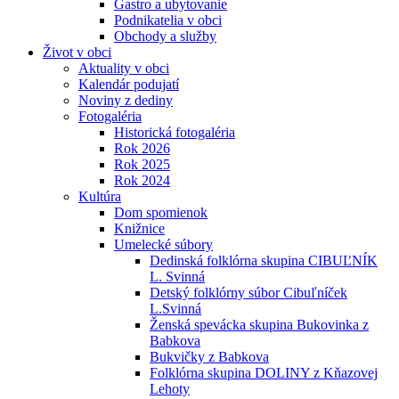
Gastro a ubytovanie
Podnikatelia v obci
Obchody a služby
Život v obci
Aktuality v obci
Kalendár podujatí
Noviny z dediny
Fotogaléria
Historická fotogaléria
Rok 2026
Rok 2025
Rok 2024
Kultúra
Dom spomienok
Knižnice
Umelecké súbory
Dedinská folklórna skupina CIBUĽNÍK
L. Svinná
Detský folklórny súbor Cibuľníček
L.Svinná
Ženská spevácka skupina Bukovinka z
Babkova
Bukvičky z Babkova
Folklórna skupina DOLINY z Kňazovej
Lehoty