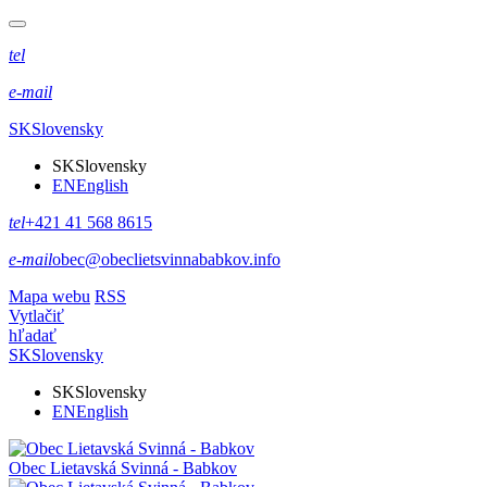
tel
e-mail
SK
Slovensky
SK
Slovensky
EN
English
tel
+421 41 568 8615
e-mail
obec@obeclietsvinnababkov.info
Mapa webu
RSS
Vytlačiť
hľadať
SK
Slovensky
SK
Slovensky
EN
English
Obec
Lietavská Svinná - Babkov