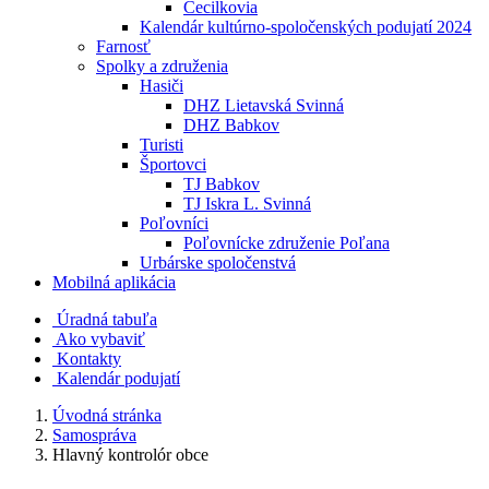
Cecilkovia
Kalendár kultúrno-spoločenských podujatí 2024
Farnosť
Spolky a združenia
Hasiči
DHZ Lietavská Svinná
DHZ Babkov
Turisti
Športovci
TJ Babkov
TJ Iskra L. Svinná
Poľovníci
Poľovnícke združenie Poľana
Urbárske spoločenstvá
Mobilná aplikácia
Úradná tabuľa
Ako vybaviť
Kontakty
Kalendár podujatí
Úvodná stránka
Samospráva
Hlavný kontrolór obce