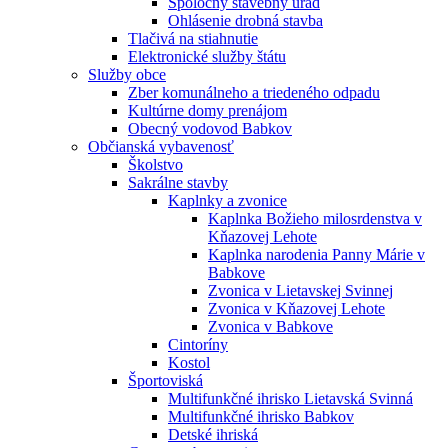
Spoločný stavebný úrad
Ohlásenie drobná stavba
Tlačivá na stiahnutie
Elektronické služby štátu
Služby obce
Zber komunálneho a triedeného odpadu
Kultúrne domy prenájom
Obecný vodovod Babkov
Občianská vybavenosť
Školstvo
Sakrálne stavby
Kaplnky a zvonice
Kaplnka Božieho milosrdenstva v
Kňazovej Lehote
Kaplnka narodenia Panny Márie v
Babkove
Zvonica v Lietavskej Svinnej
Zvonica v Kňazovej Lehote
Zvonica v Babkove
Cintoríny
Kostol
Športoviská
Multifunkčné ihrisko Lietavská Svinná
Multifunkčné ihrisko Babkov
Detské ihriská