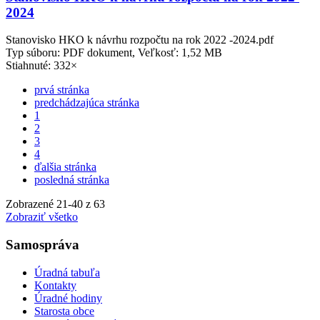
2024
Stanovisko HKO k návrhu rozpočtu na rok 2022 -2024.pdf
Typ súboru: PDF dokument, Veľkosť: 1,52 MB
Stiahnuté: 332×
prvá stránka
predchádzajúca stránka
1
2
3
4
ďalšia stránka
posledná stránka
Zobrazené
21
-
40
z 63
Zobraziť všetko
Samospráva
Úradná tabuľa
Kontakty
Úradné hodiny
Starosta obce