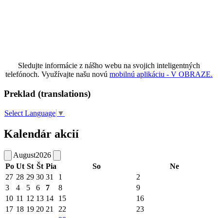
Sledujte informácie z nášho webu na svojich inteligentných
telefónoch. Využívajte našu novú
mobilnú aplikáciu - V OBRAZE.
Preklad (translations)
Select Language
▼
Kalendár akcií
August
2026
Po
Ut
St
Št
Pia
So
Ne
27
28
29
30
31
1
2
3
4
5
6
7
8
9
10
11
12
13
14
15
16
17
18
19
20
21
22
23