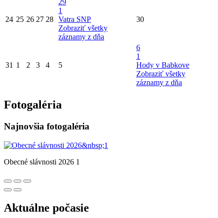
29
1
24
25
26
27
28
Vatra SNP
30
Zobraziť všetky
záznamy z dňa
6
1
31
1
2
3
4
5
Hody v Babkove
Zobraziť všetky
záznamy z dňa
Fotogaléria
Najnovšia fotogaléria
Obecné slávnosti 2026 1
Aktuálne počasie