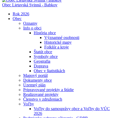
Obec
Lietavská Svinná - Babkov
Rok 2026
Obec
Oznamy
Info o obci
História obce
Významné osobnosti
Historické mapy
Folklór a kroje
Štatút obce
Symboly obce
Geografia
Doprava
Obec v štatistikách
Mapový portál
Dokumenty obce
Územný plán
Pripravované projekty a štúdie
Realizované projekty
Členstvo v združeniach
Voľby
Voľby do samosprávy obce a Voľby do VÚC
2026