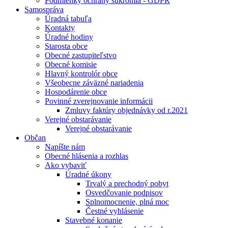
Podmienky ochrany súkromia - GDPR
Samospráva
Úradná tabuľa
Kontakty
Úradné hodiny
Starosta obce
Obecné zastupiteľstvo
Obecné komisie
Hlavný kontrolór obce
Všeobecne záväzné nariadenia
Hospodárenie obce
Povinné zverejnovanie informácii
Zmluvy faktúry objednávky od r.2021
Verejné obstarávanie
Verejné obstarávanie
Občan
Napíšte nám
Obecné hlásenia a rozhlas
Ako vybaviť
Úradné úkony
Trvalý a prechodný pobyt
Osvedčovanie podpisov
Splnomocnenie, plná moc
Čestné vyhlásenie
Stavebné konanie