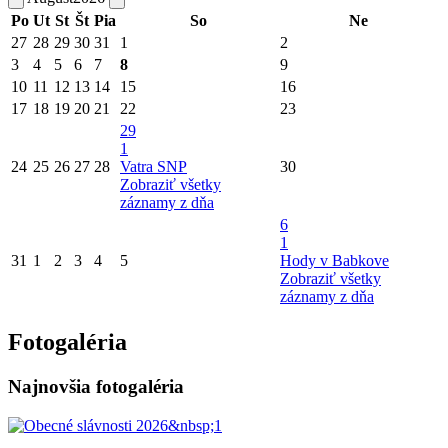
Po
Ut
St
Št
Pia
So
Ne
27
28
29
30
31
1
2
3
4
5
6
7
8
9
10
11
12
13
14
15
16
17
18
19
20
21
22
23
29
1
24
25
26
27
28
Vatra SNP
30
Zobraziť všetky
záznamy z dňa
6
1
31
1
2
3
4
5
Hody v Babkove
Zobraziť všetky
záznamy z dňa
Fotogaléria
Najnovšia fotogaléria