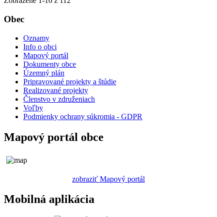
Zobrazené
1
-
10
z 112
Obec
Oznamy
Info o obci
Mapový portál
Dokumenty obce
Územný plán
Pripravované projekty a štúdie
Realizované projekty
Členstvo v združeniach
Voľby
Podmienky ochrany súkromia - GDPR
Mapový portál obce
zobraziť Mapový portál
Mobilná aplikácia