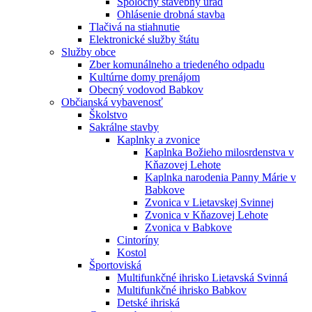
Spoločný stavebný úrad
Ohlásenie drobná stavba
Tlačivá na stiahnutie
Elektronické služby štátu
Služby obce
Zber komunálneho a triedeného odpadu
Kultúrne domy prenájom
Obecný vodovod Babkov
Občianská vybavenosť
Školstvo
Sakrálne stavby
Kaplnky a zvonice
Kaplnka Božieho milosrdenstva v
Kňazovej Lehote
Kaplnka narodenia Panny Márie v
Babkove
Zvonica v Lietavskej Svinnej
Zvonica v Kňazovej Lehote
Zvonica v Babkove
Cintoríny
Kostol
Športoviská
Multifunkčné ihrisko Lietavská Svinná
Multifunkčné ihrisko Babkov
Detské ihriská