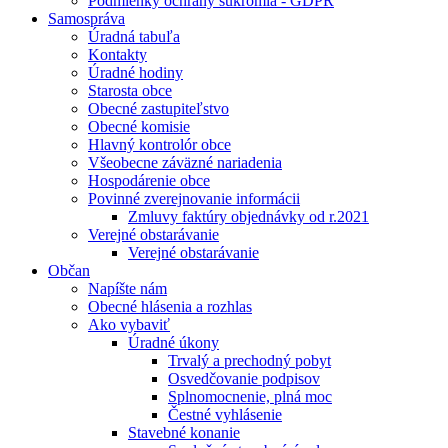
Podmienky ochrany súkromia - GDPR
Samospráva
Úradná tabuľa
Kontakty
Úradné hodiny
Starosta obce
Obecné zastupiteľstvo
Obecné komisie
Hlavný kontrolór obce
Všeobecne záväzné nariadenia
Hospodárenie obce
Povinné zverejnovanie informácii
Zmluvy faktúry objednávky od r.2021
Verejné obstarávanie
Verejné obstarávanie
Občan
Napíšte nám
Obecné hlásenia a rozhlas
Ako vybaviť
Úradné úkony
Trvalý a prechodný pobyt
Osvedčovanie podpisov
Splnomocnenie, plná moc
Čestné vyhlásenie
Stavebné konanie