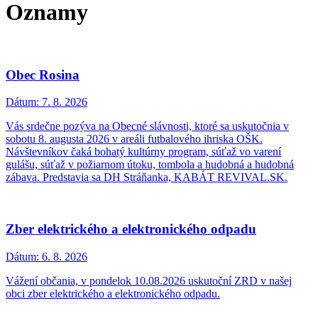
Oznamy
Obec Rosina
Dátum:
7. 8. 2026
Vás srdečne pozýva na Obecné slávnosti, ktoré sa uskutočnia v
sobotu 8. augusta 2026 v areáli futbalového ihriska OŠK.
Návštevníkov čaká bohatý kultúrny program, súťaž vo varení
gulášu, súťaž v požiarnom útoku, tombola a hudobná a hudobná
zábava. Predstavia sa DH Stráňanka, KABÁT REVIVAL.SK.
Zber elektrického a elektronického odpadu
Dátum:
6. 8. 2026
Vážení občania, v pondelok 10.08.2026 uskutoční ZRD v našej
obci zber elektrického a elektronického odpadu.