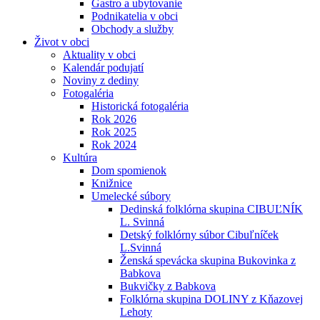
Gastro a ubytovanie
Podnikatelia v obci
Obchody a služby
Život v obci
Aktuality v obci
Kalendár podujatí
Noviny z dediny
Fotogaléria
Historická fotogaléria
Rok 2026
Rok 2025
Rok 2024
Kultúra
Dom spomienok
Knižnice
Umelecké súbory
Dedinská folklórna skupina CIBUĽNÍK
L. Svinná
Detský folklórny súbor Cibuľníček
L.Svinná
Ženská spevácka skupina Bukovinka z
Babkova
Bukvičky z Babkova
Folklórna skupina DOLINY z Kňazovej
Lehoty