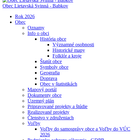
Obec
Lietavská Svinná - Babkov
Rok 2026
Obec
Oznamy
Info o obci
História obce
Významné osobnosti
Historické mapy
Folklór a kroje
Štatút obce
Symboly obce
Geografia
Doprava
Obec v štatistikách
Mapový portál
Dokumenty obce
Územný plán
Pripravované projekty a štúdie
Realizované projekty
Členstvo v združeniach
Voľby
Voľby do samosprávy obce a Voľby do VÚC
2026