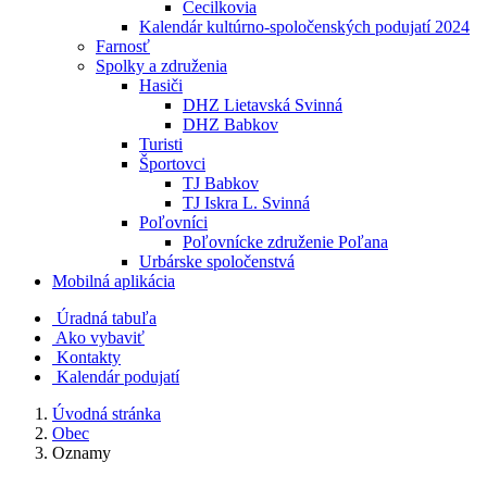
Cecilkovia
Kalendár kultúrno-spoločenských podujatí 2024
Farnosť
Spolky a združenia
Hasiči
DHZ Lietavská Svinná
DHZ Babkov
Turisti
Športovci
TJ Babkov
TJ Iskra L. Svinná
Poľovníci
Poľovnícke združenie Poľana
Urbárske spoločenstvá
Mobilná aplikácia
Úradná tabuľa
Ako vybaviť
Kontakty
Kalendár podujatí
Úvodná stránka
Obec
Oznamy