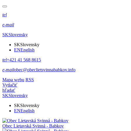
tel
e-mail
SK
Slovensky
SK
Slovensky
EN
English
tel
+421 41 568 8615
e-mail
obec@obeclietsvinnababkov.info
Mapa webu
RSS
Vytlačiť
hľadať
SK
Slovensky
SK
Slovensky
EN
English
Obec
Lietavská Svinná - Babkov