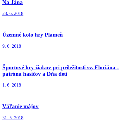
Na Jána
23. 6. 2018
Územné kolo hry Plameň
9. 6. 2018
Športové hry žiakov pri príležitosti sv. Floriána -
patróna hasičov a Dňa detí
1. 6. 2018
Váľanie májov
31. 5. 2018