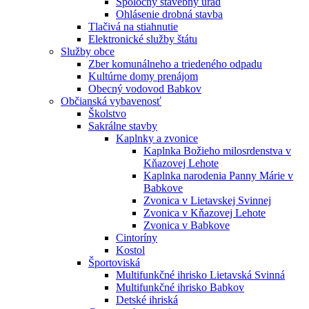
Spoločný stavebný úrad
Ohlásenie drobná stavba
Tlačivá na stiahnutie
Elektronické služby štátu
Služby obce
Zber komunálneho a triedeného odpadu
Kultúrne domy prenájom
Obecný vodovod Babkov
Občianská vybavenosť
Školstvo
Sakrálne stavby
Kaplnky a zvonice
Kaplnka Božieho milosrdenstva v
Kňazovej Lehote
Kaplnka narodenia Panny Márie v
Babkove
Zvonica v Lietavskej Svinnej
Zvonica v Kňazovej Lehote
Zvonica v Babkove
Cintoríny
Kostol
Športoviská
Multifunkčné ihrisko Lietavská Svinná
Multifunkčné ihrisko Babkov
Detské ihriská