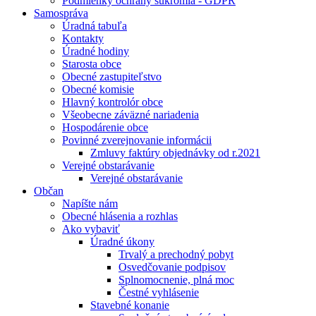
Podmienky ochrany súkromia - GDPR
Samospráva
Úradná tabuľa
Kontakty
Úradné hodiny
Starosta obce
Obecné zastupiteľstvo
Obecné komisie
Hlavný kontrolór obce
Všeobecne záväzné nariadenia
Hospodárenie obce
Povinné zverejnovanie informácii
Zmluvy faktúry objednávky od r.2021
Verejné obstarávanie
Verejné obstarávanie
Občan
Napíšte nám
Obecné hlásenia a rozhlas
Ako vybaviť
Úradné úkony
Trvalý a prechodný pobyt
Osvedčovanie podpisov
Splnomocnenie, plná moc
Čestné vyhlásenie
Stavebné konanie