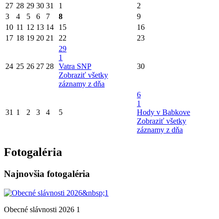
27
28
29
30
31
1
2
3
4
5
6
7
8
9
10
11
12
13
14
15
16
17
18
19
20
21
22
23
29
1
24
25
26
27
28
Vatra SNP
30
Zobraziť všetky
záznamy z dňa
6
1
31
1
2
3
4
5
Hody v Babkove
Zobraziť všetky
záznamy z dňa
Fotogaléria
Najnovšia fotogaléria
Obecné slávnosti 2026 1