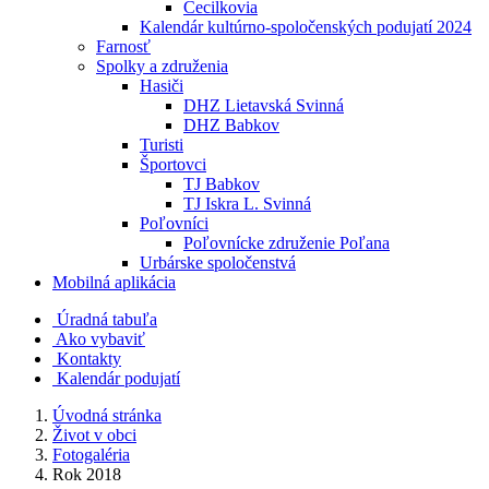
Cecilkovia
Kalendár kultúrno-spoločenských podujatí 2024
Farnosť
Spolky a združenia
Hasiči
DHZ Lietavská Svinná
DHZ Babkov
Turisti
Športovci
TJ Babkov
TJ Iskra L. Svinná
Poľovníci
Poľovnícke združenie Poľana
Urbárske spoločenstvá
Mobilná aplikácia
Úradná tabuľa
Ako vybaviť
Kontakty
Kalendár podujatí
Úvodná stránka
Život v obci
Fotogaléria
Rok 2018