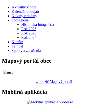
Aktuality v obci
Kalendár podujatí
Noviny z dediny
Fotogaléria
Historická fotogaléria
Rok 2026
Rok 2025
Rok 2024
Kultúra
Farnosť
Spolky a združenia
Mapový portál obce
zobraziť Mapový portál
Mobilná aplikácia