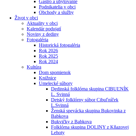
Gastro a ubytovanie
Podnikatelia v obci
Obchody a služby
Život v obci
Aktuality v obci
Kalendár podujatí
Noviny z dediny
Fotogaléria
Historická fotogaléria
Rok 2026
Rok 2025
Rok 2024
Kultúra
Dom spomienok
Knižnice
Umelecké súbory
Dedinská folklórna skupina CIBUĽNÍK
L. Svinná
Detský folklórny súbor Cibuľníček
L.Svinná
Ženská spevácka skupina Bukovinka z
Babkova
Bukvičky z Babkova
Folklórna skupina DOLINY z Kňazovej
Lehoty