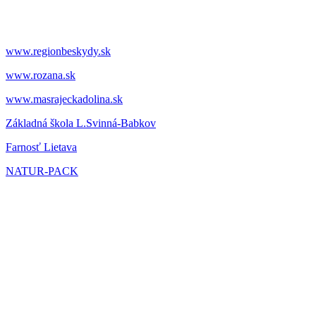
www.regionbeskydy.sk
www.rozana.sk
www.masrajeckadolina.sk
Základná škola L.Svinná-Babkov
Farnosť Lietava
NATUR-PACK