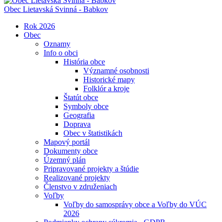
Obec
Lietavská Svinná - Babkov
Rok 2026
Obec
Oznamy
Info o obci
História obce
Významné osobnosti
Historické mapy
Folklór a kroje
Štatút obce
Symboly obce
Geografia
Doprava
Obec v štatistikách
Mapový portál
Dokumenty obce
Územný plán
Pripravované projekty a štúdie
Realizované projekty
Členstvo v združeniach
Voľby
Voľby do samosprávy obce a Voľby do VÚC
2026