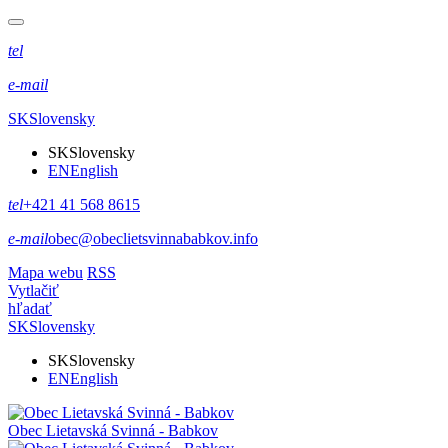
tel
e-mail
SK
Slovensky
SK
Slovensky
EN
English
tel
+421 41 568 8615
e-mail
obec@obeclietsvinnababkov.info
Mapa webu
RSS
Vytlačiť
hľadať
SK
Slovensky
SK
Slovensky
EN
English
Obec
Lietavská Svinná - Babkov