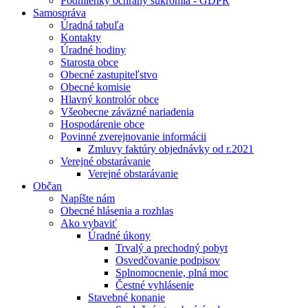
Podmienky ochrany súkromia - GDPR
Samospráva
Úradná tabuľa
Kontakty
Úradné hodiny
Starosta obce
Obecné zastupiteľstvo
Obecné komisie
Hlavný kontrolór obce
Všeobecne záväzné nariadenia
Hospodárenie obce
Povinné zverejnovanie informácii
Zmluvy faktúry objednávky od r.2021
Verejné obstarávanie
Verejné obstarávanie
Občan
Napíšte nám
Obecné hlásenia a rozhlas
Ako vybaviť
Úradné úkony
Trvalý a prechodný pobyt
Osvedčovanie podpisov
Splnomocnenie, plná moc
Čestné vyhlásenie
Stavebné konanie