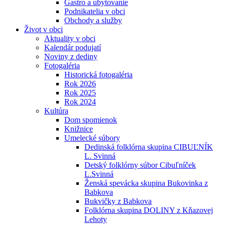
Gastro a ubytovanie
Podnikatelia v obci
Obchody a služby
Život v obci
Aktuality v obci
Kalendár podujatí
Noviny z dediny
Fotogaléria
Historická fotogaléria
Rok 2026
Rok 2025
Rok 2024
Kultúra
Dom spomienok
Knižnice
Umelecké súbory
Dedinská folklórna skupina CIBUĽNÍK
L. Svinná
Detský folklórny súbor Cibuľníček
L.Svinná
Ženská spevácka skupina Bukovinka z
Babkova
Bukvičky z Babkova
Folklórna skupina DOLINY z Kňazovej
Lehoty