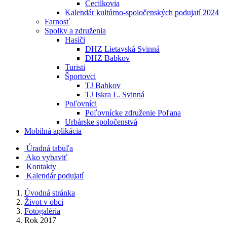
Cecilkovia
Kalendár kultúrno-spoločenských podujatí 2024
Farnosť
Spolky a združenia
Hasiči
DHZ Lietavská Svinná
DHZ Babkov
Turisti
Športovci
TJ Babkov
TJ Iskra L. Svinná
Poľovníci
Poľovnícke združenie Poľana
Urbárske spoločenstvá
Mobilná aplikácia
Úradná tabuľa
Ako vybaviť
Kontakty
Kalendár podujatí
Úvodná stránka
Život v obci
Fotogaléria
Rok 2017