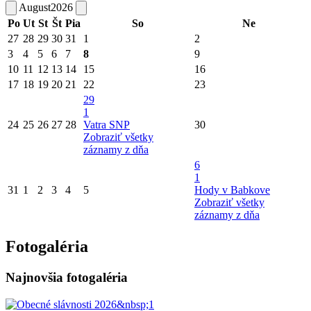
August
2026
Po
Ut
St
Št
Pia
So
Ne
27
28
29
30
31
1
2
3
4
5
6
7
8
9
10
11
12
13
14
15
16
17
18
19
20
21
22
23
29
1
24
25
26
27
28
Vatra SNP
30
Zobraziť všetky
záznamy z dňa
6
1
31
1
2
3
4
5
Hody v Babkove
Zobraziť všetky
záznamy z dňa
Fotogaléria
Najnovšia fotogaléria