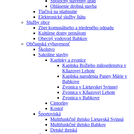
Spoločný stavebný úrad
Ohlásenie drobná stavba
Tlačivá na stiahnutie
Elektronické služby štátu
Služby obce
Zber komunálneho a triedeného odpadu
Kultúrne domy prenájom
Obecný vodovod Babkov
Občianská vybavenosť
Školstvo
Sakrálne stavby
Kaplnky a zvonice
Kaplnka Božieho milosrdenstva v
Kňazovej Lehote
Kaplnka narodenia Panny Márie v
Babkove
Zvonica v Lietavskej Svinnej
Zvonica v Kňazovej Lehote
Zvonica v Babkove
Cintoríny
Kostol
Športoviská
Multifunkčné ihrisko Lietavská Svinná
Multifunkčné ihrisko Babkov
Detské ihriská