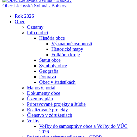
Obec
Lietavská Svinná - Babkov
Rok 2026
Obec
Oznamy
Info o obci
História obce
Významné osobnosti
Historické mapy
Folklór a kroje
Štatút obce
Symboly obce
Geografia
Doprava
Obec v štatistikách
Mapový portál
Dokumenty obce
Územný plán
Pripravované projekty a štúdie
Realizované projekty
Členstvo v združeniach
Voľby
Voľby do samosprávy obce a Voľby do VÚC
2026