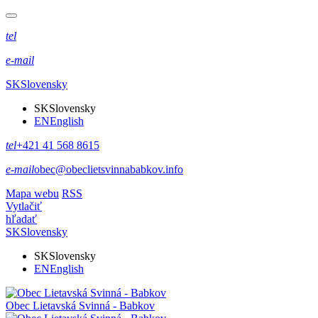
tel
e-mail
SK
Slovensky
SK
Slovensky
EN
English
tel
+421 41 568 8615
e-mail
obec@obeclietsvinnababkov.info
Mapa webu
RSS
Vytlačiť
hľadať
SK
Slovensky
SK
Slovensky
EN
English
Obec
Lietavská Svinná - Babkov