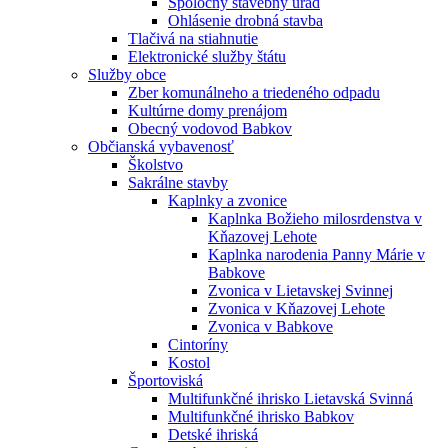
Spoločný stavebný úrad
Ohlásenie drobná stavba
Tlačivá na stiahnutie
Elektronické služby štátu
Služby obce
Zber komunálneho a triedeného odpadu
Kultúrne domy prenájom
Obecný vodovod Babkov
Občianská vybavenosť
Školstvo
Sakrálne stavby
Kaplnky a zvonice
Kaplnka Božieho milosrdenstva v
Kňazovej Lehote
Kaplnka narodenia Panny Márie v
Babkove
Zvonica v Lietavskej Svinnej
Zvonica v Kňazovej Lehote
Zvonica v Babkove
Cintoríny
Kostol
Športoviská
Multifunkčné ihrisko Lietavská Svinná
Multifunkčné ihrisko Babkov
Detské ihriská