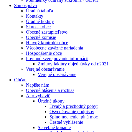
Podmienky ochrany súkromia - GDPR
Samospráva
Úradná tabuľa
Kontakty
Úradné hodiny
Starosta obce
Obecné zastupiteľstvo
Obecné komisie
Hlavný kontrolór obce
Všeobecne záväzné nariadenia
Hospodárenie obce
Povinné zverejnovanie informácii
Zmluvy faktúry objednávky od r.2021
Verejné obstarávanie
Verejné obstarávanie
Občan
Napíšte nám
Obecné hlásenia a rozhlas
Ako vybaviť
Úradné úkony
Trvalý a prechodný pobyt
Osvedčovanie podpisov
Splnomocnenie, plná moc
Čestné vyhlásenie
Stavebné konanie