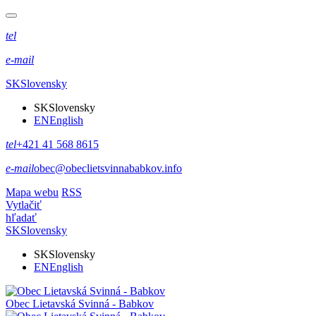
tel
e-mail
SK
Slovensky
SK
Slovensky
EN
English
tel
+421 41 568 8615
e-mail
obec@obeclietsvinnababkov.info
Mapa webu
RSS
Vytlačiť
hľadať
SK
Slovensky
SK
Slovensky
EN
English
Obec
Lietavská Svinná - Babkov