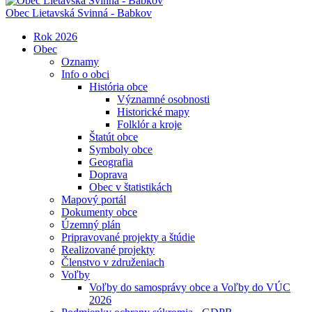
Obec
Lietavská Svinná - Babkov
Rok 2026
Obec
Oznamy
Info o obci
História obce
Významné osobnosti
Historické mapy
Folklór a kroje
Štatút obce
Symboly obce
Geografia
Doprava
Obec v štatistikách
Mapový portál
Dokumenty obce
Územný plán
Pripravované projekty a štúdie
Realizované projekty
Členstvo v združeniach
Voľby
Voľby do samosprávy obce a Voľby do VÚC
2026