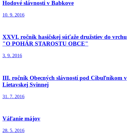
Hodové slávnosti v Babkove
10. 9. 2016
XXVI. ročník hasičskej súťaže družstiev do vrchu
"O POHÁR STAROSTU OBCE"
3. 9. 2016
III. ročník Obecných slávností pod Cibuľníkom v
Lietavskej Svinnej
31. 7. 2016
Váľanie májov
28. 5. 2016