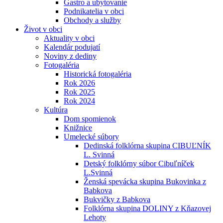
Gastro a ubytovanie
Podnikatelia v obci
Obchody a služby
Život v obci
Aktuality v obci
Kalendár podujatí
Noviny z dediny
Fotogaléria
Historická fotogaléria
Rok 2026
Rok 2025
Rok 2024
Kultúra
Dom spomienok
Knižnice
Umelecké súbory
Dedinská folklórna skupina CIBUĽNÍK
L. Svinná
Detský folklórny súbor Cibuľníček
L.Svinná
Ženská spevácka skupina Bukovinka z
Babkova
Bukvičky z Babkova
Folklórna skupina DOLINY z Kňazovej
Lehoty