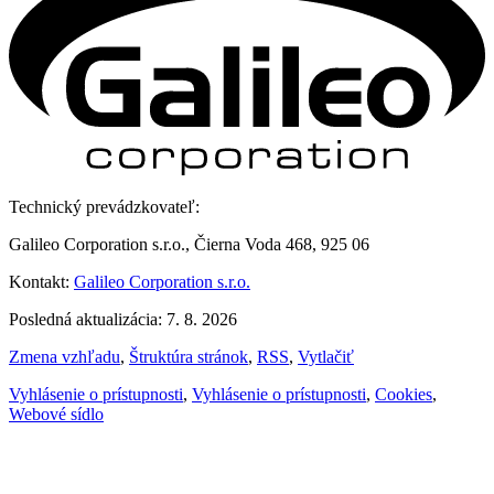
Technický prevádzkovateľ:
Galileo Corporation s.r.o., Čierna Voda 468, 925 06
Kontakt:
Galileo Corporation s.r.o.
Posledná aktualizácia: 7. 8. 2026
Zmena vzhľadu
,
Štruktúra stránok
,
RSS
,
Vytlačiť
Vyhlásenie o prístupnosti
,
Vyhlásenie o prístupnosti
,
Cookies
,
Webové sídlo