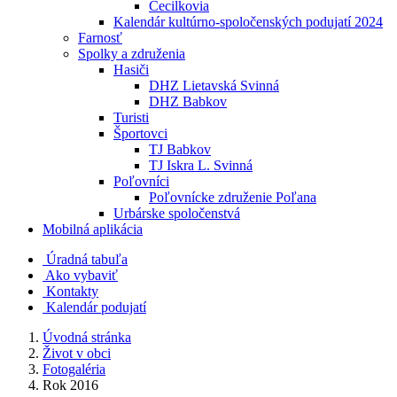
Cecilkovia
Kalendár kultúrno-spoločenských podujatí 2024
Farnosť
Spolky a združenia
Hasiči
DHZ Lietavská Svinná
DHZ Babkov
Turisti
Športovci
TJ Babkov
TJ Iskra L. Svinná
Poľovníci
Poľovnícke združenie Poľana
Urbárske spoločenstvá
Mobilná aplikácia
Úradná tabuľa
Ako vybaviť
Kontakty
Kalendár podujatí
Úvodná stránka
Život v obci
Fotogaléria
Rok 2016