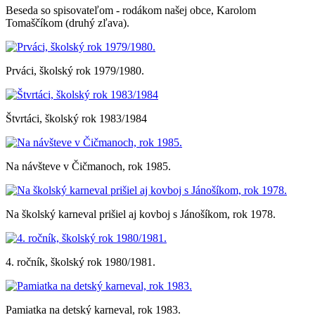
Beseda so spisovateľom - rodákom našej obce, Karolom
Tomaščíkom (druhý zľava).
Prváci, školský rok 1979/1980.
Štvrtáci, školský rok 1983/1984
Na návšteve v Čičmanoch, rok 1985.
Na školský karneval prišiel aj kovboj s Jánošíkom, rok 1978.
4. ročník, školský rok 1980/1981.
Pamiatka na detský karneval, rok 1983.