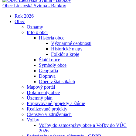
Obec
Lietavská Svinná - Babkov
Rok 2026
Obec
Oznamy
Info o obci
História obce
Významné osobnosti
Historické mapy
Folklór a kroje
Štatút obce
Symboly obce
Geografia
Doprava
Obec v štatistikách
Mapový portál
Dokumenty obce
Územný plán
Pripravované projekty a štúdie
Realizované projekty
Členstvo v združeniach
Voľby
Voľby do samosprávy obce a Voľby do VÚC
2026