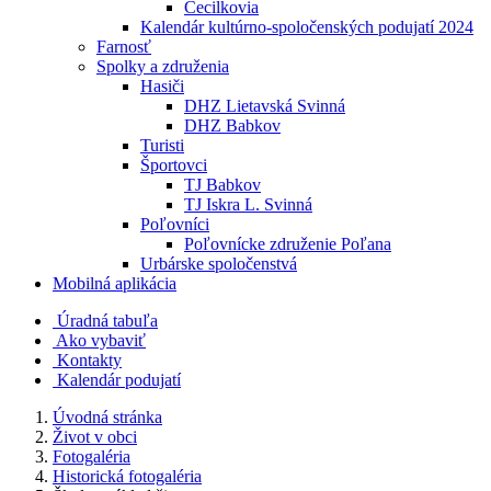
Cecilkovia
Kalendár kultúrno-spoločenských podujatí 2024
Farnosť
Spolky a združenia
Hasiči
DHZ Lietavská Svinná
DHZ Babkov
Turisti
Športovci
TJ Babkov
TJ Iskra L. Svinná
Poľovníci
Poľovnícke združenie Poľana
Urbárske spoločenstvá
Mobilná aplikácia
Úradná tabuľa
Ako vybaviť
Kontakty
Kalendár podujatí
Úvodná stránka
Život v obci
Fotogaléria
Historická fotogaléria