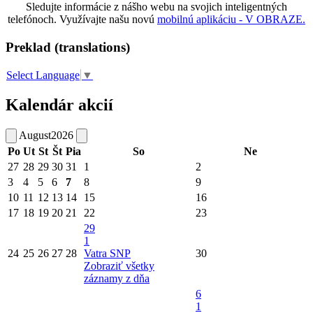
Sledujte informácie z nášho webu na svojich inteligentných
telefónoch. Využívajte našu novú
mobilnú aplikáciu - V OBRAZE.
Preklad (translations)
Select Language
▼
Kalendár akcií
August
2026
Po
Ut
St
Št
Pia
So
Ne
27
28
29
30
31
1
2
3
4
5
6
7
8
9
10
11
12
13
14
15
16
17
18
19
20
21
22
23
29
1
24
25
26
27
28
Vatra SNP
30
Zobraziť všetky
záznamy z dňa
6
1