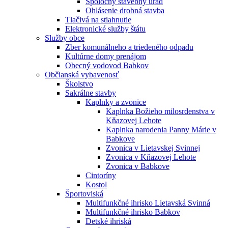
Spoločný stavebný úrad
Ohlásenie drobná stavba
Tlačivá na stiahnutie
Elektronické služby štátu
Služby obce
Zber komunálneho a triedeného odpadu
Kultúrne domy prenájom
Obecný vodovod Babkov
Občianská vybavenosť
Školstvo
Sakrálne stavby
Kaplnky a zvonice
Kaplnka Božieho milosrdenstva v
Kňazovej Lehote
Kaplnka narodenia Panny Márie v
Babkove
Zvonica v Lietavskej Svinnej
Zvonica v Kňazovej Lehote
Zvonica v Babkove
Cintoríny
Kostol
Športoviská
Multifunkčné ihrisko Lietavská Svinná
Multifunkčné ihrisko Babkov
Detské ihriská