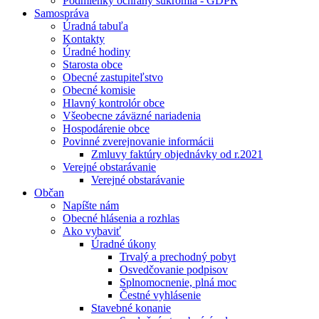
Podmienky ochrany súkromia - GDPR
Samospráva
Úradná tabuľa
Kontakty
Úradné hodiny
Starosta obce
Obecné zastupiteľstvo
Obecné komisie
Hlavný kontrolór obce
Všeobecne záväzné nariadenia
Hospodárenie obce
Povinné zverejnovanie informácii
Zmluvy faktúry objednávky od r.2021
Verejné obstarávanie
Verejné obstarávanie
Občan
Napíšte nám
Obecné hlásenia a rozhlas
Ako vybaviť
Úradné úkony
Trvalý a prechodný pobyt
Osvedčovanie podpisov
Splnomocnenie, plná moc
Čestné vyhlásenie
Stavebné konanie