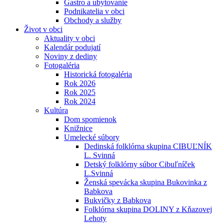
Gastro a ubytovanie
Podnikatelia v obci
Obchody a služby
Život v obci
Aktuality v obci
Kalendár podujatí
Noviny z dediny
Fotogaléria
Historická fotogaléria
Rok 2026
Rok 2025
Rok 2024
Kultúra
Dom spomienok
Knižnice
Umelecké súbory
Dedinská folklórna skupina CIBUĽNÍK
L. Svinná
Detský folklórny súbor Cibuľníček
L.Svinná
Ženská spevácka skupina Bukovinka z
Babkova
Bukvičky z Babkova
Folklórna skupina DOLINY z Kňazovej
Lehoty