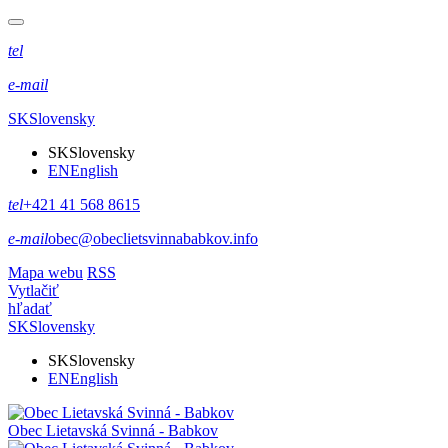
tel
e-mail
SK
Slovensky
SK
Slovensky
EN
English
tel
+421 41 568 8615
e-mail
obec@obeclietsvinnababkov.info
Mapa webu
RSS
Vytlačiť
hľadať
SK
Slovensky
SK
Slovensky
EN
English
Obec
Lietavská Svinná - Babkov