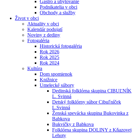
Gastro a ubytovanie
Podnikatelia v obci
Obchody a služby
Život v obci
Aktuality v obci
Kalendár podujatí
Noviny z dediny
Fotogaléria
Historická fotogaléria
Rok 2026
Rok 2025
Rok 2024
Kultúra
Dom spomienok
Knižnice
Umelecké súbory
Dedinská folklórna skupina CIBUĽNÍK
L. Svinná
Detský folklórny súbor Cibuľníček
L.Svinná
Ženská spevácka skupina Bukovinka z
Babkova
Bukvičky z Babkova
Folklórna skupina DOLINY z Kňazovej
Lehoty