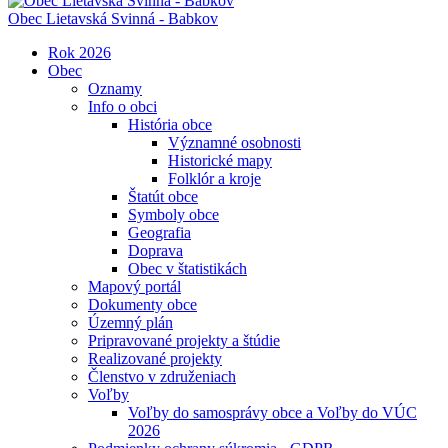
Obec
Lietavská Svinná - Babkov
Rok 2026
Obec
Oznamy
Info o obci
História obce
Významné osobnosti
Historické mapy
Folklór a kroje
Štatút obce
Symboly obce
Geografia
Doprava
Obec v štatistikách
Mapový portál
Dokumenty obce
Územný plán
Pripravované projekty a štúdie
Realizované projekty
Členstvo v združeniach
Voľby
Voľby do samosprávy obce a Voľby do VÚC
2026