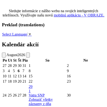
Sledujte informácie z nášho webu na svojich inteligentných
telefónoch. Využívajte našu novú
mobilnú aplikáciu - V OBRAZE.
Preklad (translations)
Select Language
▼
Kalendár akcií
August
2026
Po
Ut
St
Št
Pia
So
Ne
27
28
29
30
31
1
2
3
4
5
6
7
8
9
10
11
12
13
14
15
16
17
18
19
20
21
22
23
29
1
24
25
26
27
28
Vatra SNP
30
Zobraziť všetky
záznamy z dňa