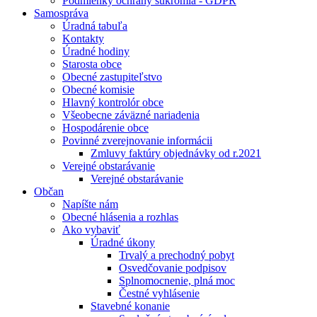
Podmienky ochrany súkromia - GDPR
Samospráva
Úradná tabuľa
Kontakty
Úradné hodiny
Starosta obce
Obecné zastupiteľstvo
Obecné komisie
Hlavný kontrolór obce
Všeobecne záväzné nariadenia
Hospodárenie obce
Povinné zverejnovanie informácii
Zmluvy faktúry objednávky od r.2021
Verejné obstarávanie
Verejné obstarávanie
Občan
Napíšte nám
Obecné hlásenia a rozhlas
Ako vybaviť
Úradné úkony
Trvalý a prechodný pobyt
Osvedčovanie podpisov
Splnomocnenie, plná moc
Čestné vyhlásenie
Stavebné konanie