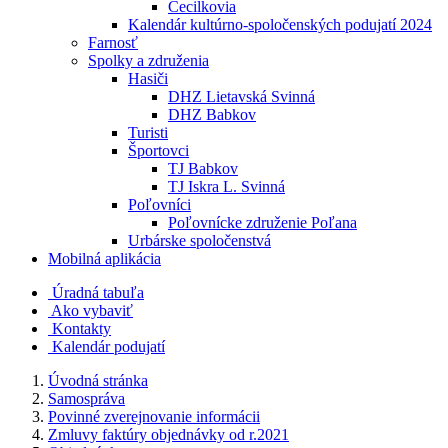
Cecilkovia
Kalendár kultúrno-spoločenských podujatí 2024
Farnosť
Spolky a združenia
Hasiči
DHZ Lietavská Svinná
DHZ Babkov
Turisti
Športovci
TJ Babkov
TJ Iskra L. Svinná
Poľovníci
Poľovnícke združenie Poľana
Urbárske spoločenstvá
Mobilná aplikácia
Úradná tabuľa
Ako vybaviť
Kontakty
Kalendár podujatí
Úvodná stránka
Samospráva
Povinné zverejnovanie informácii
Zmluvy faktúry objednávky od r.2021