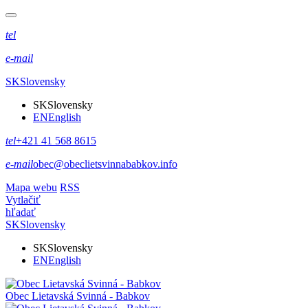
tel
e-mail
SK
Slovensky
SK
Slovensky
EN
English
tel
+421 41 568 8615
e-mail
obec@obeclietsvinnababkov.info
Mapa webu
RSS
Vytlačiť
hľadať
SK
Slovensky
SK
Slovensky
EN
English
Obec
Lietavská Svinná - Babkov