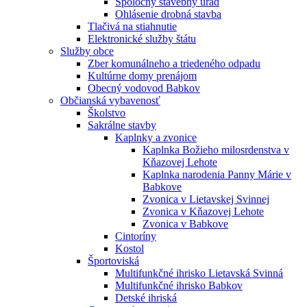
Spoločný stavebný úrad
Ohlásenie drobná stavba
Tlačivá na stiahnutie
Elektronické služby štátu
Služby obce
Zber komunálneho a triedeného odpadu
Kultúrne domy prenájom
Obecný vodovod Babkov
Občianská vybavenosť
Školstvo
Sakrálne stavby
Kaplnky a zvonice
Kaplnka Božieho milosrdenstva v
Kňazovej Lehote
Kaplnka narodenia Panny Márie v
Babkove
Zvonica v Lietavskej Svinnej
Zvonica v Kňazovej Lehote
Zvonica v Babkove
Cintoríny
Kostol
Športoviská
Multifunkčné ihrisko Lietavská Svinná
Multifunkčné ihrisko Babkov
Detské ihriská