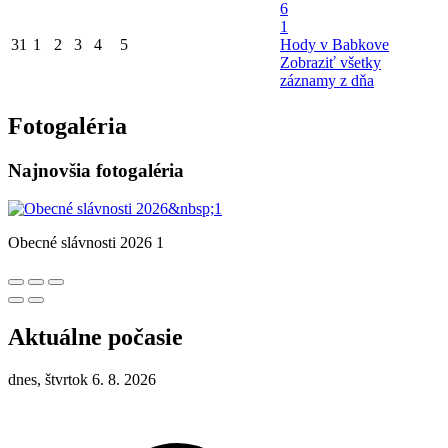
6
1
31
1
2
3
4
5
Hody v Babkove
Zobraziť všetky
záznamy z dňa
Fotogaléria
Najnovšia fotogaléria
Obecné slávnosti 2026 1
Aktuálne počasie
dnes, štvrtok 6. 8. 2026