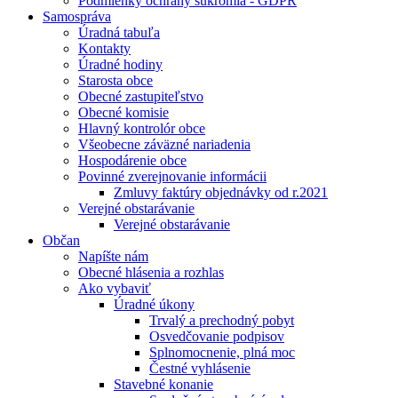
Podmienky ochrany súkromia - GDPR
Samospráva
Úradná tabuľa
Kontakty
Úradné hodiny
Starosta obce
Obecné zastupiteľstvo
Obecné komisie
Hlavný kontrolór obce
Všeobecne záväzné nariadenia
Hospodárenie obce
Povinné zverejnovanie informácii
Zmluvy faktúry objednávky od r.2021
Verejné obstarávanie
Verejné obstarávanie
Občan
Napíšte nám
Obecné hlásenia a rozhlas
Ako vybaviť
Úradné úkony
Trvalý a prechodný pobyt
Osvedčovanie podpisov
Splnomocnenie, plná moc
Čestné vyhlásenie
Stavebné konanie