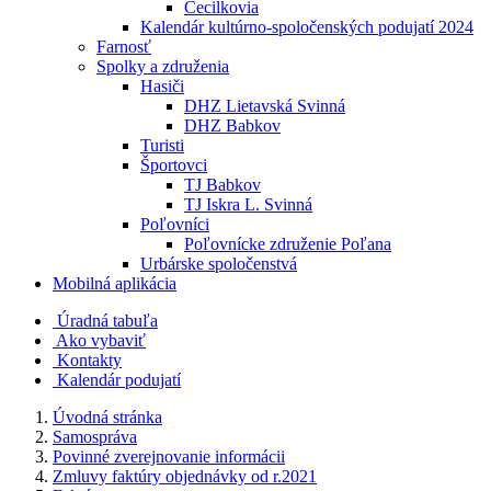
Cecilkovia
Kalendár kultúrno-spoločenských podujatí 2024
Farnosť
Spolky a združenia
Hasiči
DHZ Lietavská Svinná
DHZ Babkov
Turisti
Športovci
TJ Babkov
TJ Iskra L. Svinná
Poľovníci
Poľovnícke združenie Poľana
Urbárske spoločenstvá
Mobilná aplikácia
Úradná tabuľa
Ako vybaviť
Kontakty
Kalendár podujatí
Úvodná stránka
Samospráva
Povinné zverejnovanie informácii
Zmluvy faktúry objednávky od r.2021