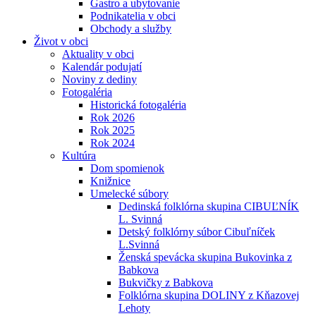
Gastro a ubytovanie
Podnikatelia v obci
Obchody a služby
Život v obci
Aktuality v obci
Kalendár podujatí
Noviny z dediny
Fotogaléria
Historická fotogaléria
Rok 2026
Rok 2025
Rok 2024
Kultúra
Dom spomienok
Knižnice
Umelecké súbory
Dedinská folklórna skupina CIBUĽNÍK
L. Svinná
Detský folklórny súbor Cibuľníček
L.Svinná
Ženská spevácka skupina Bukovinka z
Babkova
Bukvičky z Babkova
Folklórna skupina DOLINY z Kňazovej
Lehoty