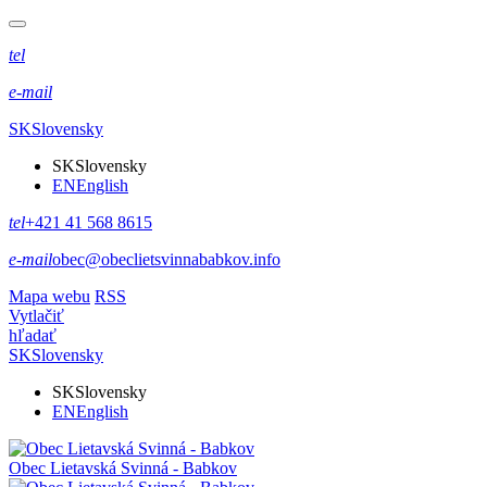
tel
e-mail
SK
Slovensky
SK
Slovensky
EN
English
tel
+421 41 568 8615
e-mail
obec@obeclietsvinnababkov.info
Mapa webu
RSS
Vytlačiť
hľadať
SK
Slovensky
SK
Slovensky
EN
English
Obec
Lietavská Svinná - Babkov