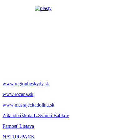
www.regionbeskydy.sk
www.rozana.sk
www.masrajeckadolina.sk
Základná škola L.Svinná-Babkov
Farnosť Lietava
NATUR-PACK