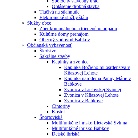
Spoločný stavebný úrad
Ohlásenie drobná stavba
Tlačivá na stiahnutie
Elektronické služby štátu
Služby obce
Zber komunálneho a triedeného odpadu
Kultúrne domy prenájom
Obecný vodovod Babkov
Občianská vybavenosť
Školstvo
Sakrálne stavby
Kaplnky a zvonice
Kaplnka Božieho milosrdenstva v
Kňazovej Lehote
Kaplnka narodenia Panny Márie v
Babkove
Zvonica v Lietavskej Svinnej
Zvonica v Kňazovej Lehote
Zvonica v Babkove
Cintoríny
Kostol
Športoviská
Multifunkčné ihrisko Lietavská Svinná
Multifunkčné ihrisko Babkov
Detské ihriská