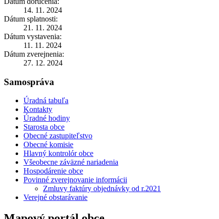
Dátum doručenia:
14. 11. 2024
Dátum splatnosti:
21. 11. 2024
Dátum vystavenia:
11. 11. 2024
Dátum zverejnenia:
27. 12. 2024
Samospráva
Úradná tabuľa
Kontakty
Úradné hodiny
Starosta obce
Obecné zastupiteľstvo
Obecné komisie
Hlavný kontrolór obce
Všeobecne záväzné nariadenia
Hospodárenie obce
Povinné zverejnovanie informácii
Zmluvy faktúry objednávky od r.2021
Verejné obstarávanie
Mapový portál obce