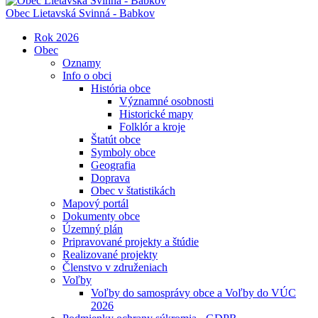
Obec
Lietavská Svinná - Babkov
Rok 2026
Obec
Oznamy
Info o obci
História obce
Významné osobnosti
Historické mapy
Folklór a kroje
Štatút obce
Symboly obce
Geografia
Doprava
Obec v štatistikách
Mapový portál
Dokumenty obce
Územný plán
Pripravované projekty a štúdie
Realizované projekty
Členstvo v združeniach
Voľby
Voľby do samosprávy obce a Voľby do VÚC
2026