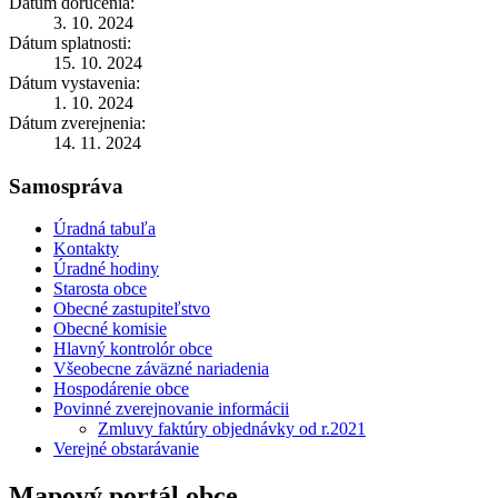
Dátum doručenia:
3. 10. 2024
Dátum splatnosti:
15. 10. 2024
Dátum vystavenia:
1. 10. 2024
Dátum zverejnenia:
14. 11. 2024
Samospráva
Úradná tabuľa
Kontakty
Úradné hodiny
Starosta obce
Obecné zastupiteľstvo
Obecné komisie
Hlavný kontrolór obce
Všeobecne záväzné nariadenia
Hospodárenie obce
Povinné zverejnovanie informácii
Zmluvy faktúry objednávky od r.2021
Verejné obstarávanie
Mapový portál obce