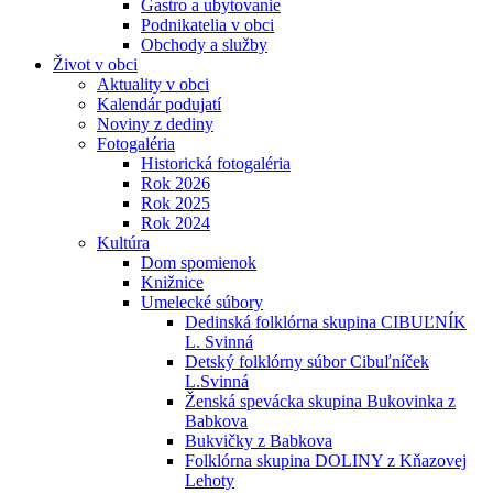
Gastro a ubytovanie
Podnikatelia v obci
Obchody a služby
Život v obci
Aktuality v obci
Kalendár podujatí
Noviny z dediny
Fotogaléria
Historická fotogaléria
Rok 2026
Rok 2025
Rok 2024
Kultúra
Dom spomienok
Knižnice
Umelecké súbory
Dedinská folklórna skupina CIBUĽNÍK
L. Svinná
Detský folklórny súbor Cibuľníček
L.Svinná
Ženská spevácka skupina Bukovinka z
Babkova
Bukvičky z Babkova
Folklórna skupina DOLINY z Kňazovej
Lehoty