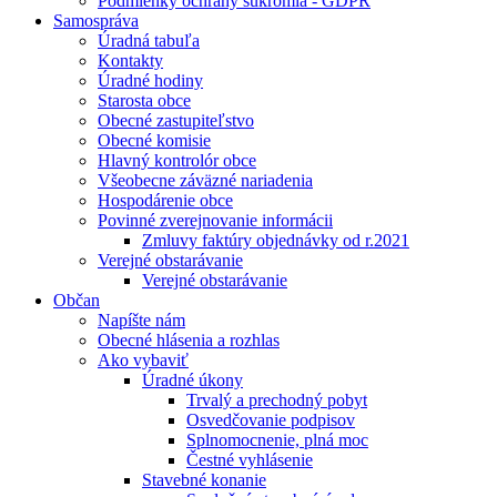
Podmienky ochrany súkromia - GDPR
Samospráva
Úradná tabuľa
Kontakty
Úradné hodiny
Starosta obce
Obecné zastupiteľstvo
Obecné komisie
Hlavný kontrolór obce
Všeobecne záväzné nariadenia
Hospodárenie obce
Povinné zverejnovanie informácii
Zmluvy faktúry objednávky od r.2021
Verejné obstarávanie
Verejné obstarávanie
Občan
Napíšte nám
Obecné hlásenia a rozhlas
Ako vybaviť
Úradné úkony
Trvalý a prechodný pobyt
Osvedčovanie podpisov
Splnomocnenie, plná moc
Čestné vyhlásenie
Stavebné konanie