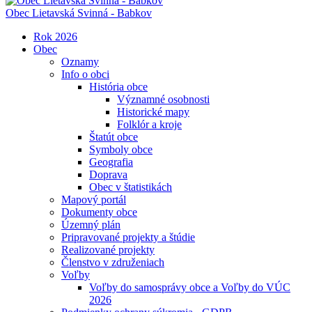
Obec
Lietavská Svinná - Babkov
Rok 2026
Obec
Oznamy
Info o obci
História obce
Významné osobnosti
Historické mapy
Folklór a kroje
Štatút obce
Symboly obce
Geografia
Doprava
Obec v štatistikách
Mapový portál
Dokumenty obce
Územný plán
Pripravované projekty a štúdie
Realizované projekty
Členstvo v združeniach
Voľby
Voľby do samosprávy obce a Voľby do VÚC
2026