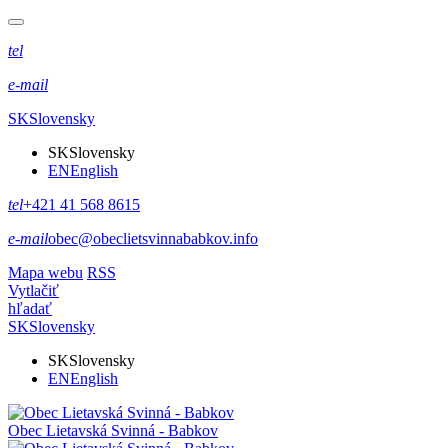
tel
e-mail
SK
Slovensky
SK
Slovensky
EN
English
tel
+421 41 568 8615
e-mail
obec@obeclietsvinnababkov.info
Mapa webu
RSS
Vytlačiť
hľadať
SK
Slovensky
SK
Slovensky
EN
English
Obec
Lietavská Svinná - Babkov