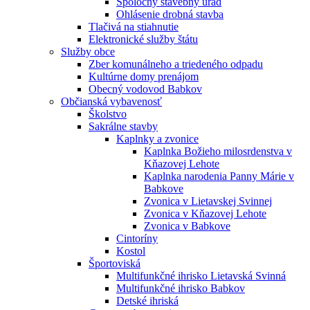
Spoločný stavebný úrad
Ohlásenie drobná stavba
Tlačivá na stiahnutie
Elektronické služby štátu
Služby obce
Zber komunálneho a triedeného odpadu
Kultúrne domy prenájom
Obecný vodovod Babkov
Občianská vybavenosť
Školstvo
Sakrálne stavby
Kaplnky a zvonice
Kaplnka Božieho milosrdenstva v
Kňazovej Lehote
Kaplnka narodenia Panny Márie v
Babkove
Zvonica v Lietavskej Svinnej
Zvonica v Kňazovej Lehote
Zvonica v Babkove
Cintoríny
Kostol
Športoviská
Multifunkčné ihrisko Lietavská Svinná
Multifunkčné ihrisko Babkov
Detské ihriská