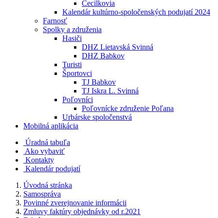
Cecilkovia
Kalendár kultúrno-spoločenských podujatí 2024
Farnosť
Spolky a združenia
Hasiči
DHZ Lietavská Svinná
DHZ Babkov
Turisti
Športovci
TJ Babkov
TJ Iskra L. Svinná
Poľovníci
Poľovnícke združenie Poľana
Urbárske spoločenstvá
Mobilná aplikácia
Úradná tabuľa
Ako vybaviť
Kontakty
Kalendár podujatí
Úvodná stránka
Samospráva
Povinné zverejnovanie informácii
Zmluvy faktúry objednávky od r.2021