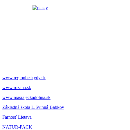
www.regionbeskydy.sk
www.rozana.sk
www.masrajeckadolina.sk
Základná škola L.Svinná-Babkov
Farnosť Lietava
NATUR-PACK