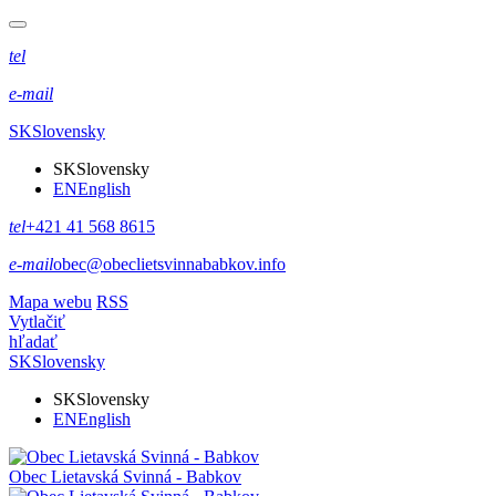
tel
e-mail
SK
Slovensky
SK
Slovensky
EN
English
tel
+421 41 568 8615
e-mail
obec@obeclietsvinnababkov.info
Mapa webu
RSS
Vytlačiť
hľadať
SK
Slovensky
SK
Slovensky
EN
English
Obec
Lietavská Svinná - Babkov