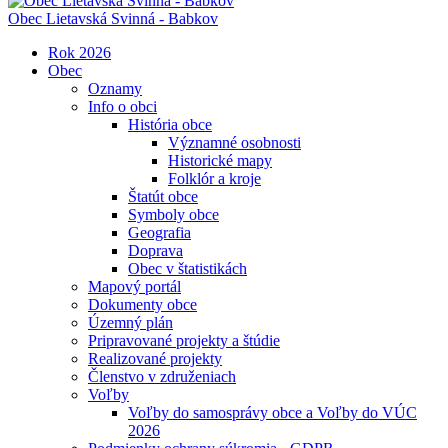
Obec
Lietavská Svinná - Babkov
Rok 2026
Obec
Oznamy
Info o obci
História obce
Významné osobnosti
Historické mapy
Folklór a kroje
Štatút obce
Symboly obce
Geografia
Doprava
Obec v štatistikách
Mapový portál
Dokumenty obce
Územný plán
Pripravované projekty a štúdie
Realizované projekty
Členstvo v združeniach
Voľby
Voľby do samosprávy obce a Voľby do VÚC
2026