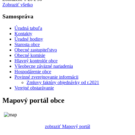
Zobraziť všetko
Samospráva
Úradná tabuľa
Kontakty
Úradné hodiny
Starosta obce
Obecné zastupiteľstvo
Obecné komisie
Hlavný kontrolór obce
Všeobecne záväzné nariadenia
Hospodárenie obce
Povinné zverejnovanie informácii
Zmluvy faktúry objednávky od r.2021
Verejné obstarávanie
Mapový portál obce
zobraziť Mapový portál