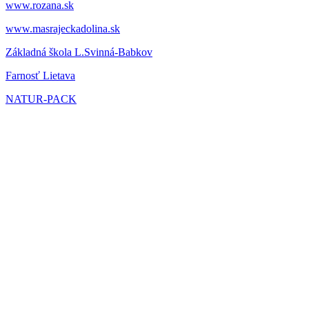
www.rozana.sk
www.masrajeckadolina.sk
Základná škola L.Svinná-Babkov
Farnosť Lietava
NATUR-PACK