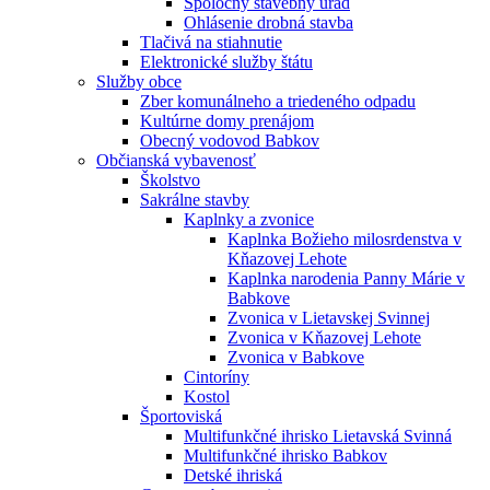
Spoločný stavebný úrad
Ohlásenie drobná stavba
Tlačivá na stiahnutie
Elektronické služby štátu
Služby obce
Zber komunálneho a triedeného odpadu
Kultúrne domy prenájom
Obecný vodovod Babkov
Občianská vybavenosť
Školstvo
Sakrálne stavby
Kaplnky a zvonice
Kaplnka Božieho milosrdenstva v
Kňazovej Lehote
Kaplnka narodenia Panny Márie v
Babkove
Zvonica v Lietavskej Svinnej
Zvonica v Kňazovej Lehote
Zvonica v Babkove
Cintoríny
Kostol
Športoviská
Multifunkčné ihrisko Lietavská Svinná
Multifunkčné ihrisko Babkov
Detské ihriská