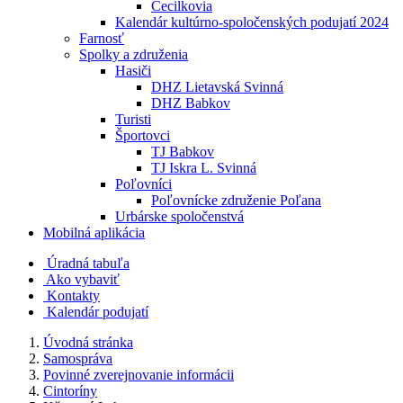
Cecilkovia
Kalendár kultúrno-spoločenských podujatí 2024
Farnosť
Spolky a združenia
Hasiči
DHZ Lietavská Svinná
DHZ Babkov
Turisti
Športovci
TJ Babkov
TJ Iskra L. Svinná
Poľovníci
Poľovnícke združenie Poľana
Urbárske spoločenstvá
Mobilná aplikácia
Úradná tabuľa
Ako vybaviť
Kontakty
Kalendár podujatí
Úvodná stránka
Samospráva
Povinné zverejnovanie informácii
Cintoríny