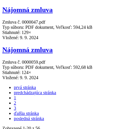
Nájomná zmluva
Zmluva č. 0000047.pdf
Typ súboru: PDF dokument, Veľkosť: 594,24 kB
Stiahnuté: 129×
Vložené:
9. 9. 2024
Nájomná zmluva
Zmluva č. 0000059.pdf
Typ súboru: PDF dokument, Veľkosť: 592,68 kB
Stiahnuté: 124×
Vložené:
9. 9. 2024
prvá stránka
predchádzajúca stránka
1
2
3
ďalšia stránka
posledná stránka
Zobrazené
1
-
20
z 56