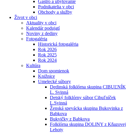
Gastro a ubytovanie
Podnikatelia v obci
Obchody a služby
Život v obci
Aktuality v obci
Kalendár podujatí
Noviny z dediny
Fotogaléria
Historická fotogaléria
Rok 2026
Rok 2025
Rok 2024
Kultúra
Dom spomienok
Knižnice
Umelecké súbory
Dedinská folklórna skupina CIBUĽNÍK
L. Svinná
Detský folklórny súbor Cibuľníček
L.Svinná
Ženská spevácka skupina Bukovinka z
Babkova
Bukvičky z Babkova
Folklórna skupina DOLINY z Kňazovej
Lehoty