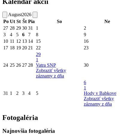
Kalendár akcií
August
2026
Po
Ut
St
Št
Pia
So
Ne
27
28
29
30
31
1
2
3
4
5
6
7
8
9
10
11
12
13
14
15
16
17
18
19
20
21
22
23
29
1
24
25
26
27
28
Vatra SNP
30
Zobraziť všetky
záznamy z dňa
6
1
31
1
2
3
4
5
Hody v Babkove
Zobraziť všetky
záznamy z dňa
Fotogaléria
Najnovšia fotogaléria