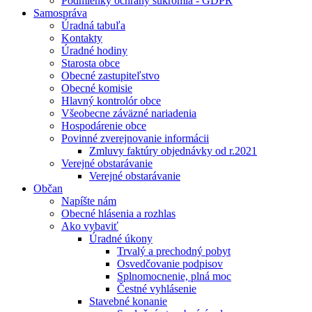
Podmienky ochrany súkromia - GDPR
Samospráva
Úradná tabuľa
Kontakty
Úradné hodiny
Starosta obce
Obecné zastupiteľstvo
Obecné komisie
Hlavný kontrolór obce
Všeobecne záväzné nariadenia
Hospodárenie obce
Povinné zverejnovanie informácii
Zmluvy faktúry objednávky od r.2021
Verejné obstarávanie
Verejné obstarávanie
Občan
Napíšte nám
Obecné hlásenia a rozhlas
Ako vybaviť
Úradné úkony
Trvalý a prechodný pobyt
Osvedčovanie podpisov
Splnomocnenie, plná moc
Čestné vyhlásenie
Stavebné konanie