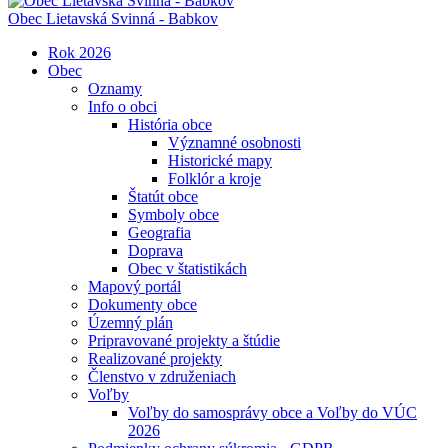
Obec
Lietavská Svinná - Babkov
Rok 2026
Obec
Oznamy
Info o obci
História obce
Významné osobnosti
Historické mapy
Folklór a kroje
Štatút obce
Symboly obce
Geografia
Doprava
Obec v štatistikách
Mapový portál
Dokumenty obce
Územný plán
Pripravované projekty a štúdie
Realizované projekty
Členstvo v združeniach
Voľby
Voľby do samosprávy obce a Voľby do VÚC
2026