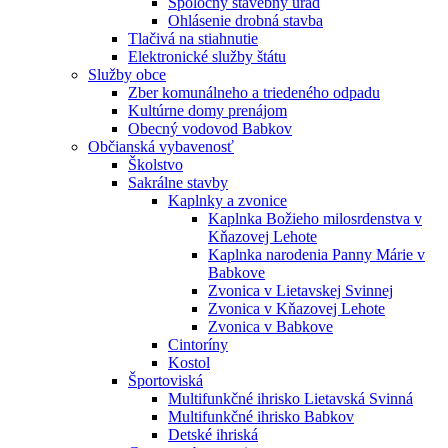
Spoločný stavebný úrad
Ohlásenie drobná stavba
Tlačivá na stiahnutie
Elektronické služby štátu
Služby obce
Zber komunálneho a triedeného odpadu
Kultúrne domy prenájom
Obecný vodovod Babkov
Občianská vybavenosť
Školstvo
Sakrálne stavby
Kaplnky a zvonice
Kaplnka Božieho milosrdenstva v
Kňazovej Lehote
Kaplnka narodenia Panny Márie v
Babkove
Zvonica v Lietavskej Svinnej
Zvonica v Kňazovej Lehote
Zvonica v Babkove
Cintoríny
Kostol
Športoviská
Multifunkčné ihrisko Lietavská Svinná
Multifunkčné ihrisko Babkov
Detské ihriská