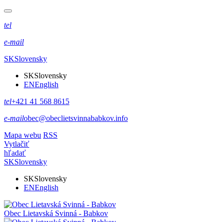
tel
e-mail
SK
Slovensky
SK
Slovensky
EN
English
tel
+421 41 568 8615
e-mail
obec@obeclietsvinnababkov.info
Mapa webu
RSS
Vytlačiť
hľadať
SK
Slovensky
SK
Slovensky
EN
English
Obec
Lietavská Svinná - Babkov