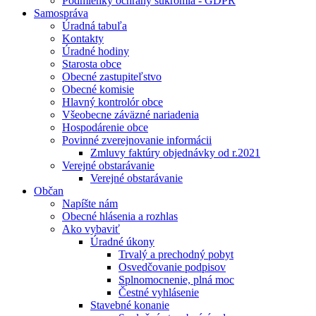
Podmienky ochrany súkromia - GDPR
Samospráva
Úradná tabuľa
Kontakty
Úradné hodiny
Starosta obce
Obecné zastupiteľstvo
Obecné komisie
Hlavný kontrolór obce
Všeobecne záväzné nariadenia
Hospodárenie obce
Povinné zverejnovanie informácii
Zmluvy faktúry objednávky od r.2021
Verejné obstarávanie
Verejné obstarávanie
Občan
Napíšte nám
Obecné hlásenia a rozhlas
Ako vybaviť
Úradné úkony
Trvalý a prechodný pobyt
Osvedčovanie podpisov
Splnomocnenie, plná moc
Čestné vyhlásenie
Stavebné konanie