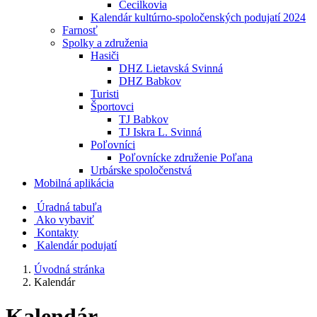
Cecilkovia
Kalendár kultúrno-spoločenských podujatí 2024
Farnosť
Spolky a združenia
Hasiči
DHZ Lietavská Svinná
DHZ Babkov
Turisti
Športovci
TJ Babkov
TJ Iskra L. Svinná
Poľovníci
Poľovnícke združenie Poľana
Urbárske spoločenstvá
Mobilná aplikácia
Úradná tabuľa
Ako vybaviť
Kontakty
Kalendár podujatí
Úvodná stránka
Kalendár
Kalendár