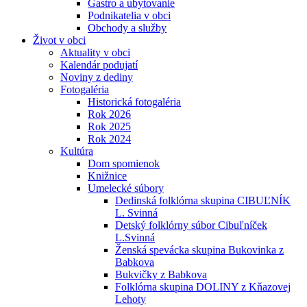
Gastro a ubytovanie
Podnikatelia v obci
Obchody a služby
Život v obci
Aktuality v obci
Kalendár podujatí
Noviny z dediny
Fotogaléria
Historická fotogaléria
Rok 2026
Rok 2025
Rok 2024
Kultúra
Dom spomienok
Knižnice
Umelecké súbory
Dedinská folklórna skupina CIBUĽNÍK
L. Svinná
Detský folklórny súbor Cibuľníček
L.Svinná
Ženská spevácka skupina Bukovinka z
Babkova
Bukvičky z Babkova
Folklórna skupina DOLINY z Kňazovej
Lehoty