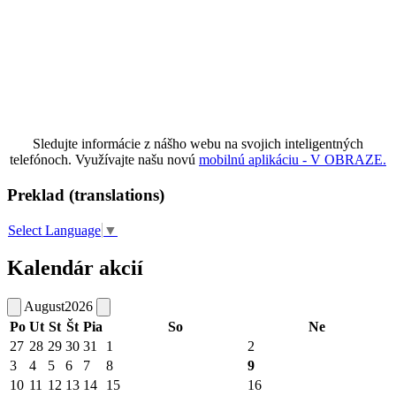
Sledujte informácie z nášho webu na svojich inteligentných
telefónoch. Využívajte našu novú
mobilnú aplikáciu - V OBRAZE.
Preklad (translations)
Select Language
▼
Kalendár akcií
August
2026
Po
Ut
St
Št
Pia
So
Ne
27
28
29
30
31
1
2
3
4
5
6
7
8
9
10
11
12
13
14
15
16