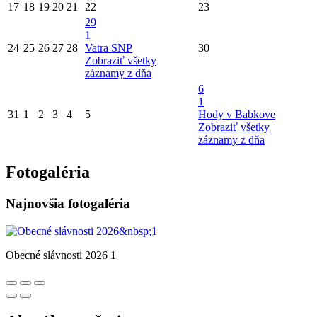
17
18
19
20
21
22
23
29
1
24
25
26
27
28
Vatra SNP
30
Zobraziť všetky
záznamy z dňa
6
1
31
1
2
3
4
5
Hody v Babkove
Zobraziť všetky
záznamy z dňa
Fotogaléria
Najnovšia fotogaléria
Obecné slávnosti 2026 1