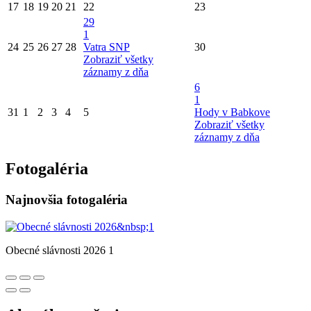
17
18
19
20
21
22
23
29
1
24
25
26
27
28
Vatra SNP
30
Zobraziť všetky
záznamy z dňa
6
1
31
1
2
3
4
5
Hody v Babkove
Zobraziť všetky
záznamy z dňa
Fotogaléria
Najnovšia fotogaléria
Obecné slávnosti 2026 1