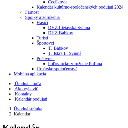
Cecilkovia
Kalendár kultúrno-spoločenských podujatí 2024
Farnosť
Spolky a združenia
Hasiči
DHZ Lietavská Svinná
DHZ Babkov
Turisti
Športovci
TJ Babkov
TJ Iskra L. Svinná
Poľovníci
Poľovnícke združenie Poľana
Urbárske spoločenstvá
Mobilná aplikácia
Úradná tabuľa
Ako vybaviť
Kontakty
Kalendár podujatí
Úvodná stránka
Kalendár
Kalendár