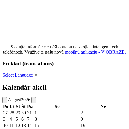
Sledujte informácie z nášho webu na svojich inteligentných
telefónoch. Využívajte našu novú
mobilnú aplikáciu - V OBRAZE.
Preklad (translations)
Select Language
▼
Kalendár akcií
August
2026
Po
Ut
St
Št
Pia
So
Ne
27
28
29
30
31
1
2
3
4
5
6
7
8
9
10
11
12
13
14
15
16