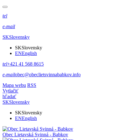
tel
e-mail
SK
Slovensky
SK
Slovensky
EN
English
tel
+421 41 568 8615
e-mail
obec@obeclietsvinnababkov.info
Mapa webu
RSS
Vytlačiť
hľadať
SK
Slovensky
SK
Slovensky
EN
English
Obec
Lietavská Svinná - Babkov