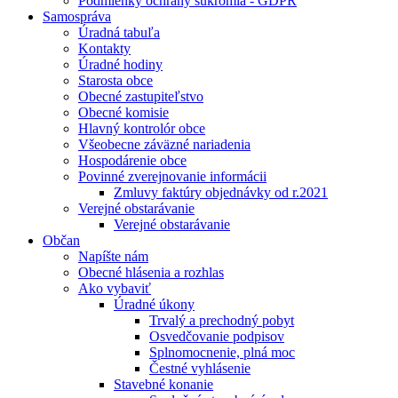
Podmienky ochrany súkromia - GDPR
Samospráva
Úradná tabuľa
Kontakty
Úradné hodiny
Starosta obce
Obecné zastupiteľstvo
Obecné komisie
Hlavný kontrolór obce
Všeobecne záväzné nariadenia
Hospodárenie obce
Povinné zverejnovanie informácii
Zmluvy faktúry objednávky od r.2021
Verejné obstarávanie
Verejné obstarávanie
Občan
Napíšte nám
Obecné hlásenia a rozhlas
Ako vybaviť
Úradné úkony
Trvalý a prechodný pobyt
Osvedčovanie podpisov
Splnomocnenie, plná moc
Čestné vyhlásenie
Stavebné konanie