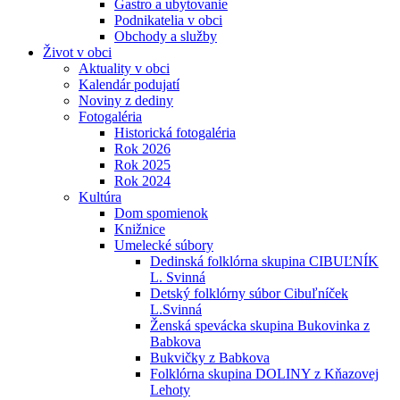
Gastro a ubytovanie
Podnikatelia v obci
Obchody a služby
Život v obci
Aktuality v obci
Kalendár podujatí
Noviny z dediny
Fotogaléria
Historická fotogaléria
Rok 2026
Rok 2025
Rok 2024
Kultúra
Dom spomienok
Knižnice
Umelecké súbory
Dedinská folklórna skupina CIBUĽNÍK
L. Svinná
Detský folklórny súbor Cibuľníček
L.Svinná
Ženská spevácka skupina Bukovinka z
Babkova
Bukvičky z Babkova
Folklórna skupina DOLINY z Kňazovej
Lehoty