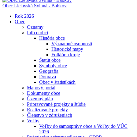
Obec
Lietavská Svinná - Babkov
Rok 2026
Obec
Oznamy
Info o obci
História obce
Významné osobnosti
Historické mapy
Folklór a kroje
Štatút obce
Symboly obce
Geografia
Doprava
Obec v štatistikách
Mapový portál
Dokumenty obce
Územný plán
Pripravované projekty a štúdie
Realizované projekty
Členstvo v združeniach
Voľby
Voľby do samosprávy obce a Voľby do VÚC
2026