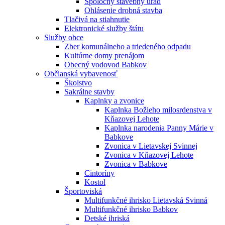
Spoločný stavebný úrad
Ohlásenie drobná stavba
Tlačivá na stiahnutie
Elektronické služby štátu
Služby obce
Zber komunálneho a triedeného odpadu
Kultúrne domy prenájom
Obecný vodovod Babkov
Občianská vybavenosť
Školstvo
Sakrálne stavby
Kaplnky a zvonice
Kaplnka Božieho milosrdenstva v
Kňazovej Lehote
Kaplnka narodenia Panny Márie v
Babkove
Zvonica v Lietavskej Svinnej
Zvonica v Kňazovej Lehote
Zvonica v Babkove
Cintoríny
Kostol
Športoviská
Multifunkčné ihrisko Lietavská Svinná
Multifunkčné ihrisko Babkov
Detské ihriská