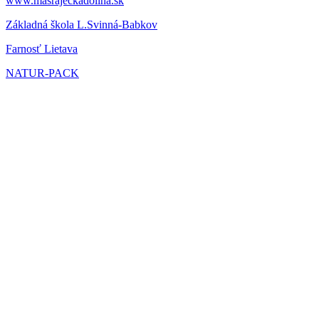
www.masrajeckadolina.sk
Základná škola L.Svinná-Babkov
Farnosť Lietava
NATUR-PACK