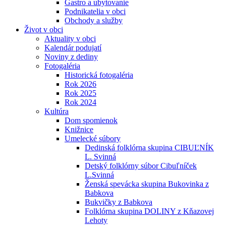
Gastro a ubytovanie
Podnikatelia v obci
Obchody a služby
Život v obci
Aktuality v obci
Kalendár podujatí
Noviny z dediny
Fotogaléria
Historická fotogaléria
Rok 2026
Rok 2025
Rok 2024
Kultúra
Dom spomienok
Knižnice
Umelecké súbory
Dedinská folklórna skupina CIBUĽNÍK
L. Svinná
Detský folklórny súbor Cibuľníček
L.Svinná
Ženská spevácka skupina Bukovinka z
Babkova
Bukvičky z Babkova
Folklórna skupina DOLINY z Kňazovej
Lehoty