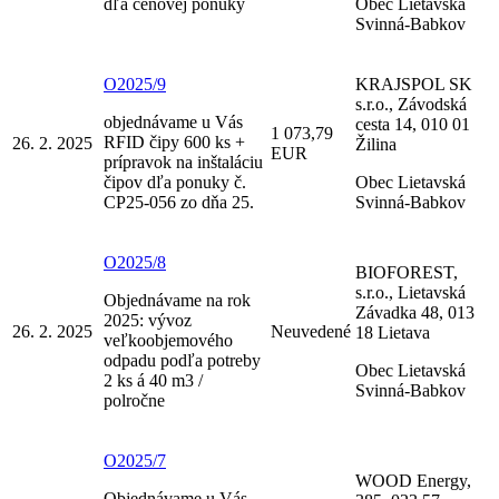
dľa cenovej ponuky
Obec Lietavská
Svinná-Babkov
O2025/9
KRAJSPOL SK
s.r.o., Závodská
objednávame u Vás
cesta 14, 010 01
1 073,79
RFID čipy 600 ks +
26. 2. 2025
Žilina
EUR
prípravok na inštaláciu
čipov dľa ponuky č.
Obec Lietavská
CP25-056 zo dňa 25.
Svinná-Babkov
O2025/8
BIOFOREST,
s.r.o., Lietavská
Objednávame na rok
Závadka 48, 013
2025: vývoz
26. 2. 2025
Neuvedené
18 Lietava
veľkoobjemového
odpadu podľa potreby
Obec Lietavská
2 ks á 40 m3 /
Svinná-Babkov
polročne
O2025/7
WOOD Energy,
Objednávame u Vás