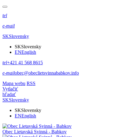
tel
e-mail
SK
Slovensky
SK
Slovensky
EN
English
tel
+421 41 568 8615
e-mail
obec@obeclietsvinnababkov.info
Mapa webu
RSS
Vytlačiť
hľadať
SK
Slovensky
SK
Slovensky
EN
English
Obec
Lietavská Svinná - Babkov