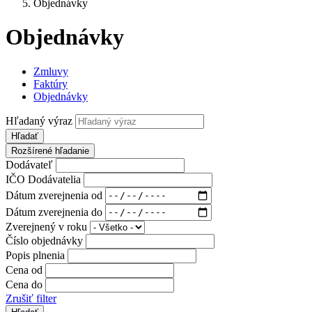
Objednávky
Objednávky
Zmluvy
Faktúry
Objednávky
Hľadaný výraz
Hľadať
Rozšírené hľadanie
Dodávateľ
IČO Dodávatelia
Dátum zverejnenia od
Dátum zverejnenia do
Zverejnený v roku
Číslo objednávky
Popis plnenia
Cena od
Cena do
Zrušiť filter