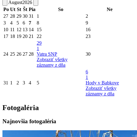
August
2026
Po
Ut
St
Št
Pia
So
Ne
27
28
29
30
31
1
2
3
4
5
6
7
8
9
10
11
12
13
14
15
16
17
18
19
20
21
22
23
29
1
24
25
26
27
28
Vatra SNP
30
Zobraziť všetky
záznamy z dňa
6
1
31
1
2
3
4
5
Hody v Babkove
Zobraziť všetky
záznamy z dňa
Fotogaléria
Najnovšia fotogaléria