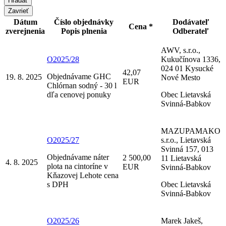
Zavrieť
Dátum
Číslo objednávky
Dodávateľ
Cena *
zverejnenia
Popis plnenia
Odberateľ
AWV, s.r.o.,
O2025/28
Kukučínova 1336,
024 01 Kysucké
42,07
Objednávame GHC
19. 8. 2025
Nové Mesto
EUR
Chlórnan sodný - 30 l
dľa cenovej ponuky
Obec Lietavská
Svinná-Babkov
MAZUPAMAKO
O2025/27
s.r.o., Lietavská
Svinná 157, 013
Objednávame náter
2 500,00
11 Lietavská
4. 8. 2025
plota na cintoríne v
EUR
Svinná-Babkov
Kňazovej Lehote cena
s DPH
Obec Lietavská
Svinná-Babkov
O2025/26
Marek Jakeš,