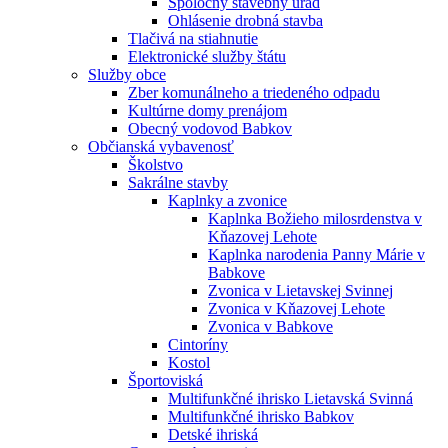
Spoločný stavebný úrad
Ohlásenie drobná stavba
Tlačivá na stiahnutie
Elektronické služby štátu
Služby obce
Zber komunálneho a triedeného odpadu
Kultúrne domy prenájom
Obecný vodovod Babkov
Občianská vybavenosť
Školstvo
Sakrálne stavby
Kaplnky a zvonice
Kaplnka Božieho milosrdenstva v
Kňazovej Lehote
Kaplnka narodenia Panny Márie v
Babkove
Zvonica v Lietavskej Svinnej
Zvonica v Kňazovej Lehote
Zvonica v Babkove
Cintoríny
Kostol
Športoviská
Multifunkčné ihrisko Lietavská Svinná
Multifunkčné ihrisko Babkov
Detské ihriská