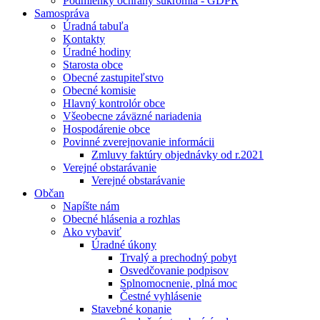
Podmienky ochrany súkromia - GDPR
Samospráva
Úradná tabuľa
Kontakty
Úradné hodiny
Starosta obce
Obecné zastupiteľstvo
Obecné komisie
Hlavný kontrolór obce
Všeobecne záväzné nariadenia
Hospodárenie obce
Povinné zverejnovanie informácii
Zmluvy faktúry objednávky od r.2021
Verejné obstarávanie
Verejné obstarávanie
Občan
Napíšte nám
Obecné hlásenia a rozhlas
Ako vybaviť
Úradné úkony
Trvalý a prechodný pobyt
Osvedčovanie podpisov
Splnomocnenie, plná moc
Čestné vyhlásenie
Stavebné konanie