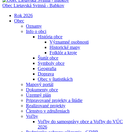
Obec
Lietavská Svinná - Babkov
Rok 2026
Obec
Oznamy
Info o obci
História obce
Významné osobnosti
Historické mapy
Folklór a kroje
Štatút obce
Symboly obce
Geografia
Doprava
Obec v štatistikách
Mapový portál
Dokumenty obce
Územný plán
Pripravované projekty a štúdie
Realizované projekty
Členstvo v združeniach
Voľby
Voľby do samosprávy obce a Voľby do VÚC
2026