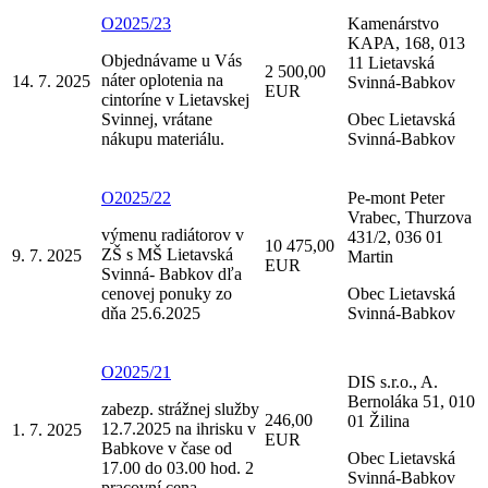
O2025/23
Kamenárstvo
KAPA, 168, 013
Objednávame u Vás
11 Lietavská
2 500,00
náter oplotenia na
14. 7. 2025
Svinná-Babkov
EUR
cintoríne v Lietavskej
Svinnej, vrátane
Obec Lietavská
nákupu materiálu.
Svinná-Babkov
O2025/22
Pe-mont Peter
Vrabec, Thurzova
výmenu radiátorov v
431/2, 036 01
10 475,00
ZŠ s MŠ Lietavská
9. 7. 2025
Martin
EUR
Svinná- Babkov dľa
cenovej ponuky zo
Obec Lietavská
dňa 25.6.2025
Svinná-Babkov
O2025/21
DIS s.r.o., A.
Bernoláka 51, 010
zabezp. strážnej služby
246,00
01 Žilina
12.7.2025 na ihrisku v
1. 7. 2025
EUR
Babkove v čase od
Obec Lietavská
17.00 do 03.00 hod. 2
Svinná-Babkov
pracovní cena