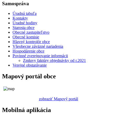
Samospráva
Úradná tabuľa
Kontakty
Úradné hodiny
Starosta obce
Obecné zastupiteľstvo
Obecné komisie
Hlavný kontrolór obce
Všeobecne záväzné nariadenia
Hospodárenie obce
Povinné zverejnovanie informácii
Zmluvy faktúry objednávky od r.2021
Verejné obstarávanie
Mapový portál obce
zobraziť Mapový portál
Mobilná aplikácia