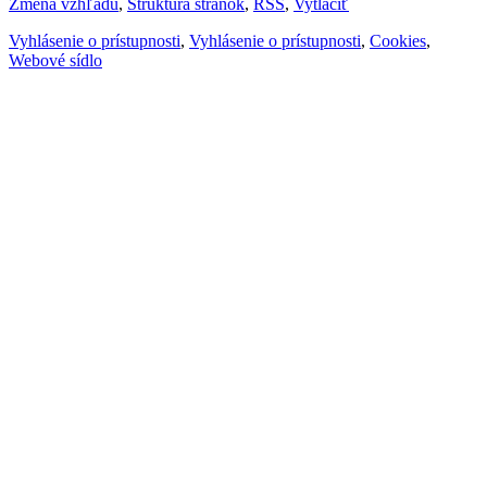
Zmena vzhľadu
,
Štruktúra stránok
,
RSS
,
Vytlačiť
Vyhlásenie o prístupnosti
,
Vyhlásenie o prístupnosti
,
Cookies
,
Webové sídlo