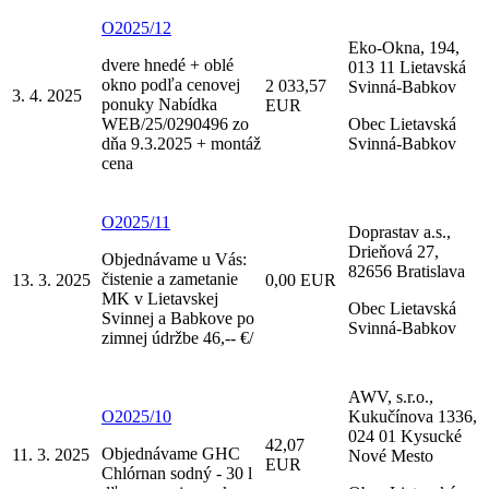
O2025/12
Eko-Okna, 194,
dvere hnedé + oblé
013 11 Lietavská
okno podľa cenovej
2 033,57
Svinná-Babkov
3. 4. 2025
ponuky Nabídka
EUR
WEB/25/0290496 zo
Obec Lietavská
dňa 9.3.2025 + montáž
Svinná-Babkov
cena
O2025/11
Doprastav a.s.,
Drieňová 27,
Objednávame u Vás:
82656 Bratislava
čistenie a zametanie
13. 3. 2025
0,00 EUR
MK v Lietavskej
Obec Lietavská
Svinnej a Babkove po
Svinná-Babkov
zimnej údržbe 46,-- €/
AWV, s.r.o.,
O2025/10
Kukučínova 1336,
024 01 Kysucké
42,07
Objednávame GHC
11. 3. 2025
Nové Mesto
EUR
Chlórnan sodný - 30 l