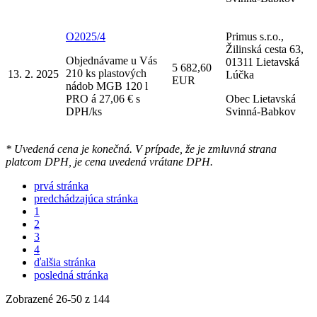
O2025/4
Primus s.r.o.,
Žilinská cesta 63,
Objednávame u Vás
01311 Lietavská
5 682,60
210 ks plastových
13. 2. 2025
Lúčka
EUR
nádob MGB 120 l
PRO á 27,06 € s
Obec Lietavská
DPH/ks
Svinná-Babkov
* Uvedená cena je konečná. V prípade, že je zmluvná strana
platcom DPH, je cena uvedená vrátane DPH.
prvá stránka
predchádzajúca stránka
1
2
3
4
ďalšia stránka
posledná stránka
Zobrazené
26
-
50
z 144