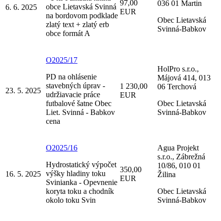
97,00
036 01 Martin
obce Lietavská Svinná
6. 6. 2025
EUR
na bordovom podklade
Obec Lietavská
zlatý text + zlatý erb
Svinná-Babkov
obce formát A
O2025/17
HolPro s.r.o.,
PD na ohlásenie
Májová 414, 013
stavebných úprav -
1 230,00
06 Terchová
23. 5. 2025
udržiavacie práce
EUR
futbalové šatne Obec
Obec Lietavská
Liet. Svinná - Babkov
Svinná-Babkov
cena
O2025/16
Agua Projekt
s.r.o., Zábrežná
Hydrostatický výpočet
10/86, 010 01
350,00
výšky hladiny toku
16. 5. 2025
Žilina
EUR
Svinianka - Opevnenie
koryta toku a chodník
Obec Lietavská
okolo toku Svin
Svinná-Babkov