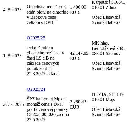
Karpatská 3106/1,
Objednávame náter 3
1 400,00
010 01 Žilina
4. 8. 2025
strán plotu na cintoríne
EUR
v Babkove cena
Obec Lietavská
celkom s DPH
Svinná-Babkov
O2025/25
MK hlas,
-rekonštrukciu
Bernoláková 73/5,
obecného rozhlasu v
42 147,85
083 01 Sabinov
1. 8. 2025
časti LS a B na
EUR
základe cenových
Obec Lietavská
ponúk zo dňa
Svinná-Babkov
25.3.2025 - žiada
O2025/24
NEVIA, SE, 139,
ŠPZ kameru 4 Mpx +
010 01 Mojš
2 280,42
montáž cena s DPH
22. 7. 2025
EUR
podľa cenovej ponuky
Obec Lietavská
CP2025005020 zo dňa
Svinná-Babkov
27.5.2025