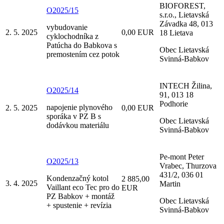
BIOFOREST,
O2025/15
s.r.o., Lietavská
Závadka 48, 013
vybudovanie
2. 5. 2025
0,00 EUR
18 Lietava
cyklochodníka z
Patúcha do Babkova s
Obec Lietavská
premostením cez potok
Svinná-Babkov
INTECH Žilina,
O2025/14
91, 013 18
Podhorie
napojenie plynového
2. 5. 2025
0,00 EUR
sporáka v PZ B s
Obec Lietavská
dodávkou materiálu
Svinná-Babkov
Pe-mont Peter
O2025/13
Vrabec, Thurzova
431/2, 036 01
Kondenzačný kotol
2 885,00
3. 4. 2025
Martin
Vaillant eco Tec pro do
EUR
PZ Babkov + montáž
Obec Lietavská
+ spustenie + revízia
Svinná-Babkov