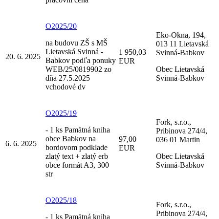
O2025/20
Eko-Okna, 194,
na budovu ZŠ s MŠ
013 11 Lietavská
Lietavská Svinná -
1 950,03
Svinná-Babkov
20. 6. 2025
Babkov podľa ponuky
EUR
WEB/25/0819902 zo
Obec Lietavská
dňa 27.5.2025
Svinná-Babkov
vchodové dv
O2025/19
Fork, s.r.o.,
- 1 ks Pamätná kniha
Pribinova 274/4,
obce Babkov na
97,00
036 01 Martin
6. 6. 2025
bordovom podklade
EUR
zlatý text + zlatý erb
Obec Lietavská
obce formát A3, 300
Svinná-Babkov
str
O2025/18
Fork, s.r.o.,
Pribinova 274/4,
- 1 ks Pamätná kniha