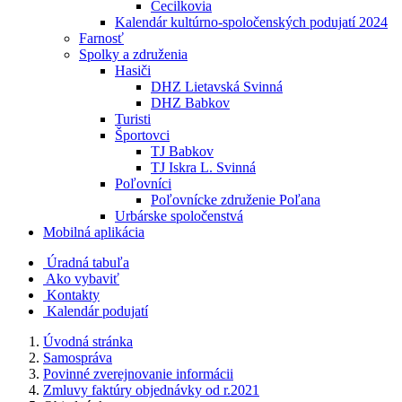
Cecilkovia
Kalendár kultúrno-spoločenských podujatí 2024
Farnosť
Spolky a združenia
Hasiči
DHZ Lietavská Svinná
DHZ Babkov
Turisti
Športovci
TJ Babkov
TJ Iskra L. Svinná
Poľovníci
Poľovnícke združenie Poľana
Urbárske spoločenstvá
Mobilná aplikácia
Úradná tabuľa
Ako vybaviť
Kontakty
Kalendár podujatí
Úvodná stránka
Samospráva
Povinné zverejnovanie informácii
Zmluvy faktúry objednávky od r.2021