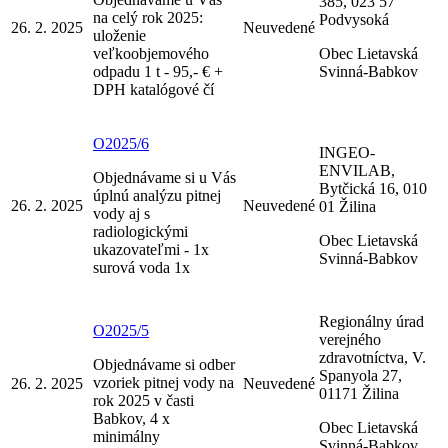
385, 023 57
na celý rok 2025:
Podvysoká
26. 2. 2025
Neuvedené
uloženie
veľkoobjemového
Obec Lietavská
odpadu 1 t - 95,- € +
Svinná-Babkov
DPH katalógové čí
O2025/6
INGEO-
ENVILAB,
Objednávame si u Vás
Bytčická 16, 010
úplnú analýzu pitnej
26. 2. 2025
Neuvedené
01 Žilina
vody aj s
radiologickými
Obec Lietavská
ukazovateľmi - 1x
Svinná-Babkov
surová voda 1x
Regionálny úrad
O2025/5
verejného
zdravotníctva, V.
Objednávame si odber
Spanyola 27,
vzoriek pitnej vody na
26. 2. 2025
Neuvedené
01171 Žilina
rok 2025 v časti
Babkov, 4 x
Obec Lietavská
minimálny
Svinná-Babkov