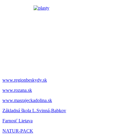
www.regionbeskydy.sk
www.rozana.sk
www.masrajeckadolina.sk
Základná škola L.Svinná-Babkov
Farnosť Lietava
NATUR-PACK