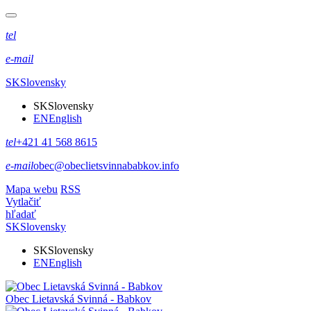
tel
e-mail
SK
Slovensky
SK
Slovensky
EN
English
tel
+421 41 568 8615
e-mail
obec@obeclietsvinnababkov.info
Mapa webu
RSS
Vytlačiť
hľadať
SK
Slovensky
SK
Slovensky
EN
English
Obec
Lietavská Svinná - Babkov