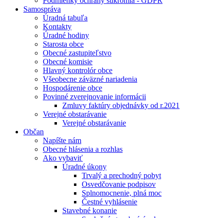
Podmienky ochrany súkromia - GDPR
Samospráva
Úradná tabuľa
Kontakty
Úradné hodiny
Starosta obce
Obecné zastupiteľstvo
Obecné komisie
Hlavný kontrolór obce
Všeobecne záväzné nariadenia
Hospodárenie obce
Povinné zverejnovanie informácii
Zmluvy faktúry objednávky od r.2021
Verejné obstarávanie
Verejné obstarávanie
Občan
Napíšte nám
Obecné hlásenia a rozhlas
Ako vybaviť
Úradné úkony
Trvalý a prechodný pobyt
Osvedčovanie podpisov
Splnomocnenie, plná moc
Čestné vyhlásenie
Stavebné konanie