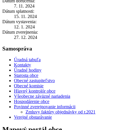
Dátum doručenia:
7. 11. 2024
Dátum splatnosti:
15. 11. 2024
Dátum vystavenia:
12. 1. 2024
Dátum zverejnenia:
27. 12. 2024
Samospráva
Úradná tabuľa
Kontakty
Úradné hodiny
Starosta obce
Obecné zastupiteľstvo
Obecné komisie
Hlavný kontrolór obce
Všeobecne záväzné nariadenia
Hospodárenie obce
Povinné zverejnovanie informácii
Zmluvy faktúry objednávky od r.2021
Verejné obstarávanie
Mapový portál obce