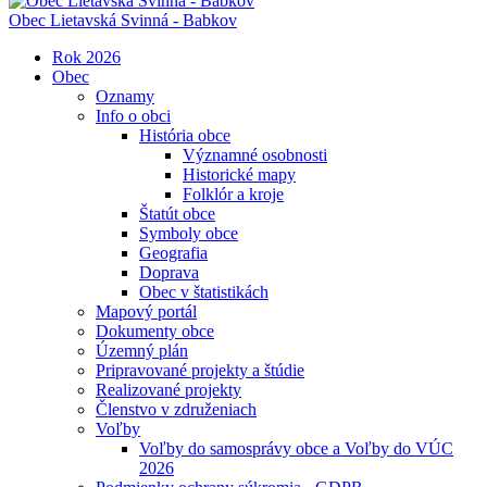
Obec
Lietavská Svinná - Babkov
Rok 2026
Obec
Oznamy
Info o obci
História obce
Významné osobnosti
Historické mapy
Folklór a kroje
Štatút obce
Symboly obce
Geografia
Doprava
Obec v štatistikách
Mapový portál
Dokumenty obce
Územný plán
Pripravované projekty a štúdie
Realizované projekty
Členstvo v združeniach
Voľby
Voľby do samosprávy obce a Voľby do VÚC
2026