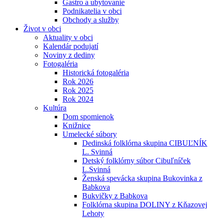
Gastro a ubytovanie
Podnikatelia v obci
Obchody a služby
Život v obci
Aktuality v obci
Kalendár podujatí
Noviny z dediny
Fotogaléria
Historická fotogaléria
Rok 2026
Rok 2025
Rok 2024
Kultúra
Dom spomienok
Knižnice
Umelecké súbory
Dedinská folklórna skupina CIBUĽNÍK
L. Svinná
Detský folklórny súbor Cibuľníček
L.Svinná
Ženská spevácka skupina Bukovinka z
Babkova
Bukvičky z Babkova
Folklórna skupina DOLINY z Kňazovej
Lehoty