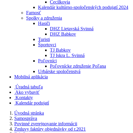
Cecilkovia
Kalendár kultúrno-spoločenských podujatí 2024
Farnosť
Spolky a združenia
Hasiči
DHZ Lietavská Svinná
DHZ Babkov
Turisti
Športovci
TJ Babkov
TJ Iskra L. Svinná
Poľovníci
Poľovnícke združenie Poľana
Urbárske spoločenstvá
Mobilná aplikácia
Úradná tabuľa
Ako vybaviť
Kontakty
Kalendár podujatí
Úvodná stránka
Samospráva
Povinné zverejnovanie informácii
Zmluvy faktúry objednávky od r.2021