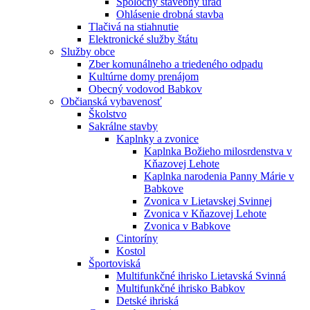
Spoločný stavebný úrad
Ohlásenie drobná stavba
Tlačivá na stiahnutie
Elektronické služby štátu
Služby obce
Zber komunálneho a triedeného odpadu
Kultúrne domy prenájom
Obecný vodovod Babkov
Občianská vybavenosť
Školstvo
Sakrálne stavby
Kaplnky a zvonice
Kaplnka Božieho milosrdenstva v
Kňazovej Lehote
Kaplnka narodenia Panny Márie v
Babkove
Zvonica v Lietavskej Svinnej
Zvonica v Kňazovej Lehote
Zvonica v Babkove
Cintoríny
Kostol
Športoviská
Multifunkčné ihrisko Lietavská Svinná
Multifunkčné ihrisko Babkov
Detské ihriská